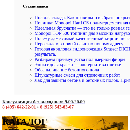
Свежие записи
Пол для склада. Как правильно выбрать покры
Новинка: Monopol Hard CS полимерцементная 
Идеальная брусчатка — это не только ровная ге
Monopol TOP 500 топпинг для высоких нагруз
Почему даже самый качественный кирпич не г
Переезжаем в новый офис по новому адресу
Готовая акриловая гидроизоляция Strasser DI
результата.
Разбираем преимущества полимерной фибры.
Эпоксидная краска — альтернатива плитке
Обеспыливание бетонного пола
Штукатурные смеси для отделочных работ
Лак для защиты бетона и бетонных полов. При
Консультация без выходных: 9.00-20.00
8 (495) 642-22-01
•
8 (925) 543-83-07
КАТАЛОГ