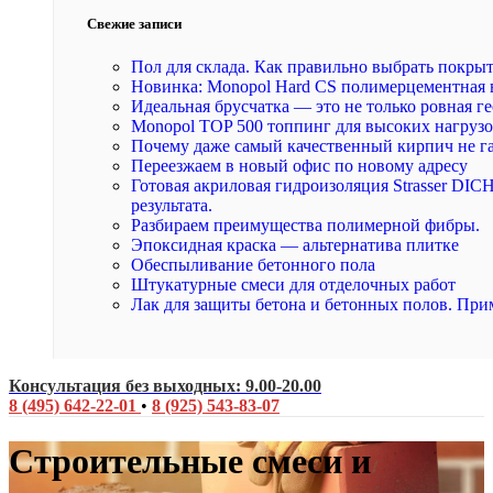
Свежие записи
Пол для склада. Как правильно выбрать покры
Новинка: Monopol Hard CS полимерцементная 
Идеальная брусчатка — это не только ровная ге
Monopol TOP 500 топпинг для высоких нагруз
Почему даже самый качественный кирпич не г
Переезжаем в новый офис по новому адресу
Готовая акриловая гидроизоляция Strasser DI
результата.
Разбираем преимущества полимерной фибры.
Эпоксидная краска — альтернатива плитке
Обеспыливание бетонного пола
Штукатурные смеси для отделочных работ
Лак для защиты бетона и бетонных полов. При
Консультация без выходных: 9.00-20.00
8 (495) 642-22-01
•
8 (925) 543-83-07
Строительные смеси и