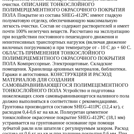
очистки. ОПИСАНИЕ ТОНКОСЛОЙНОГО
ПОЛИМЕРЦЕМЕНТНОГО ОКРАСОЧНОГО ПОКРЫТИЯ
ПОЛА Покрытие из состава SHEG-412PC имеют гладкую
полуматовую отделку, обеспечивающую максимальную
легкость очистки. Состав не содержит растворителей и имеет
почти 100% нелетучих веществ. Рассчитано на эксплуатацию
при воздействии постоянного пешеходного движения и
неинтенсивных транспортных нагрузок (включая движение
вилочных погрузчиков) и при температуре от - 10 С до + 60 С.
ОБЛАСТЬ ПРИМЕНЕНИЯ ТОНКОСЛОЙНОГО
ПОЛИМЕРЦЕМЕНТНОГО ОКРАСОЧНОГО ПОКРЫТИЯ
ПОЛА Компрессорные. Электрощитовые. Складские
помещения. Хранилища архивных материалов, библиотеки.
Гаражи и автостоянки. КОНСТРУКЦИЯ И РАСХОД
МАТЕРИАЛОВ ДЛЯ СОЗДАНИЯ
САМОВЫРАВНИВАЮЩЕГОСЯ ПОЛИМЕЦЕМЕНТНОГО
ТОНКОСЛОЙНОГО ПОЛА Устройство и подготовка
нижележащих слоев самовыравнивающегося наливного пола
должно выполняться в соответствии с рекомендациями.
Грунтовка производится составом SHEG-411PC (12,4 кг), с
расходом 0,4-0,6 кг на кв.м. Полиуретан цементное
тонкослойное окрасочное покрытие SHEG-412PC (18,1 мм)
устраивается на грунтованное основание при помощи
зубчатой ракли или шпателя с регулируемым зазором. Расход
состава от 0,6 кг на кв.м при толщине покрытия 0,6 мм. При