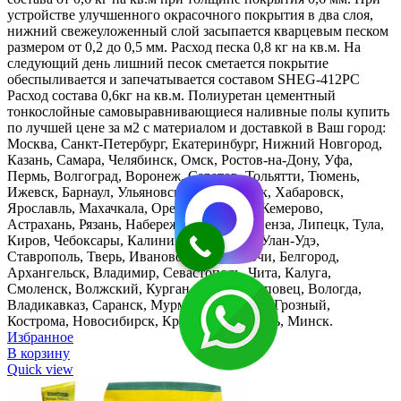
устройстве улучшенного окрасочного покрытия в два слоя,
нижний свежеуложенный слой засыпается кварцевым песком
размером от 0,2 до 0,5 мм. Расход песка 0,8 кг на кв.м. На
следующий день лишний песок сметается покрытие
обеспыливается и запечатывается составом SHEG-412PC
Расход состава 0,6кг на кв.м. Полиуретан цементный
тонкослойные самовыравнивающиеся наливные полы купить
по лучшей цене за м2 с материалом и доставкой в Ваш город:
Москва, Санкт-Петербург, Екатеринбург, Нижний Новгород,
Казань, Самара, Челябинск, Омск, Ростов-на-Дону, Уфа,
Пермь, Волгоград, Воронеж, Саратов, Тольятти, Тюмень,
Ижевск, Барнаул, Ульяновск, Владивосток, Хабаровск,
Ярославль, Махачкала, Оренбург, Томск, Кемерово,
Астрахань, Рязань, Набережные Челны, Пенза, Липецк, Тула,
Киров, Чебоксары, Калининград, Курск, Улан-Удэ,
Ставрополь, Тверь, Иваново, Брянск, Сочи, Белгород,
Архангельск, Владимир, Севастополь, Чита, Калуга,
Смоленск, Волжский, Курган, Орел, Череповец, Вологда,
Владикавказ, Саранск, Мурманск, Тамбов, Грозный,
Кострома, Новосибирск, Красноярск, Рязань, Минск.
Избранное
В корзину
Quick view