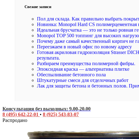
Свежие записи
Пол для склада. Как правильно выбрать покры
Новинка: Monopol Hard CS полимерцементная 
Идеальная брусчатка — это не только ровная ге
Monopol TOP 500 топпинг для высоких нагруз
Почему даже самый качественный кирпич не г
Переезжаем в новый офис по новому адресу
Готовая акриловая гидроизоляция Strasser DI
результата.
Разбираем преимущества полимерной фибры.
Эпоксидная краска — альтернатива плитке
Обеспыливание бетонного пола
Штукатурные смеси для отделочных работ
Лак для защиты бетона и бетонных полов. При
Консультация без выходных: 9.00-20.00
8 (495) 642-22-01
•
8 (925) 543-83-07
Распродано