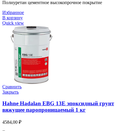
Полиуретан цементное высокопрочное покрытие
Избранное
В корзину
Quick view
Сравнить
Закрыть
Hahne Hadalan EBG 13E эпоксидный грунт
вяжущее паропроницаемый 1 кг
4584,00
₽