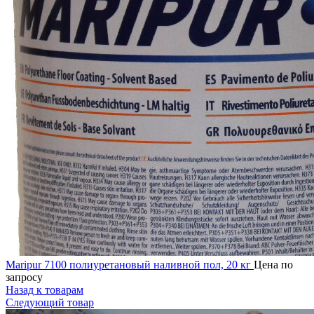
Maripur 7100 полиуретановый наливной пол, 20 кг
Цена по
запросу
Назад к товарам
Следующий товар