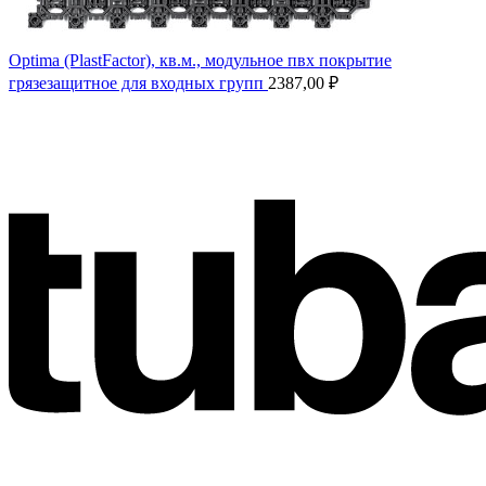
Optima (PlastFactor), кв.м., модульное пвх покрытие
грязезащитное для входных групп
2387,00
₽