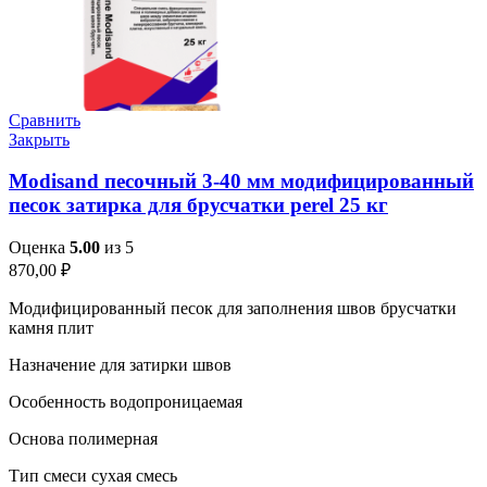
Сравнить
Закрыть
Modisand песочный 3-40 мм модифицированный
песок затирка для брусчатки perel 25 кг
Оценка
5.00
из 5
870,00
₽
Модифицированный песок для заполнения швов брусчатки
камня плит
Назначение для затирки швов
Особенность водопроницаемая
Основа полимерная
Тип смеси сухая смесь