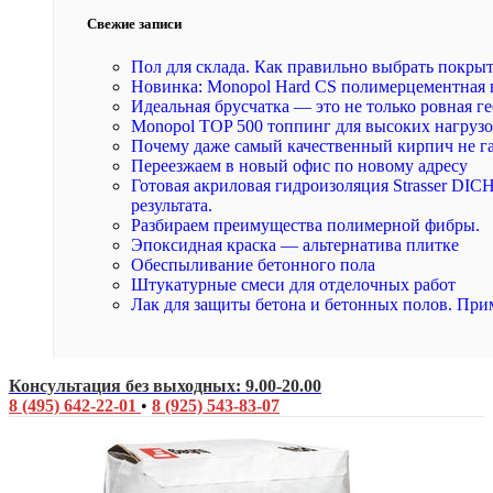
Свежие записи
Пол для склада. Как правильно выбрать покры
Новинка: Monopol Hard CS полимерцементная 
Идеальная брусчатка — это не только ровная ге
Monopol TOP 500 топпинг для высоких нагруз
Почему даже самый качественный кирпич не г
Переезжаем в новый офис по новому адресу
Готовая акриловая гидроизоляция Strasser DI
результата.
Разбираем преимущества полимерной фибры.
Эпоксидная краска — альтернатива плитке
Обеспыливание бетонного пола
Штукатурные смеси для отделочных работ
Лак для защиты бетона и бетонных полов. При
Консультация без выходных: 9.00-20.00
8 (495) 642-22-01
•
8 (925) 543-83-07