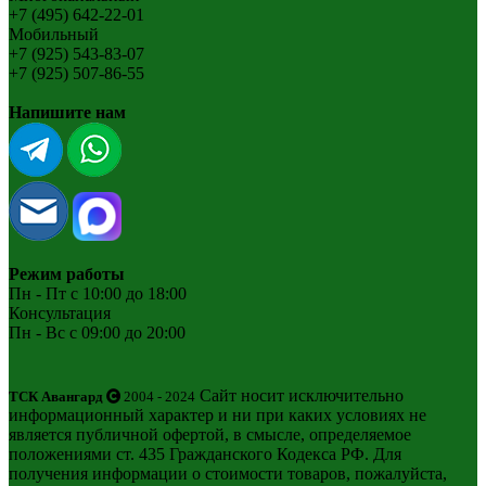
+7 (495) 642-22-01
Мобильный
+7 (925) 543-83-07
+7 (925) 507-86-55
Напишите нам
Режим работы
Пн - Пт с 10:00 до 18:00
Консультация
Пн - Вс с 09:00 до 20:00
Сайт носит исключительно
ТСК Авангард
2004 - 2024
информационный характер и ни при каких условиях не
является публичной офертой, в смысле, определяемое
положениями ст. 435 Гражданского Кодекса РФ. Для
получения информации о стоимости товаров, пожалуйста,