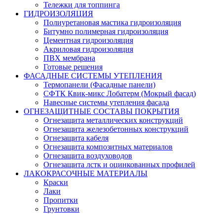
Тележки для топпинга
ГИДРОИЗОЛЯЦИЯ
Полиуретановая мастика гидроизоляция
Битумно полимерная гидроизоляция
Цементная гидроизоляция
Акриловая гидроизоляция
ПВХ мембрана
Готовые решения
ФАСАДНЫЕ СИСТЕМЫ УТЕПЛЕНИЯ
Термопанели (Фасадные панели)
СФТК Квик-микс Лобатерм (Мокрый фасад)
Навесные системы утепления фасада
ОГНЕЗАЩИТНЫЕ СОСТАВЫ ПОКРЫТИЯ
Огнезащита металлических конструкций
Огнезащита железобетонных конструкций
Огнезащита кабеля
Огнезащита композитных материалов
Огнезащита воздуховодов
Огнезащита лстк и оцинкованных профилей
ЛАКОКРАСОЧНЫЕ МАТЕРИАЛЫ
Краски
Лаки
Пропитки
Грунтовки