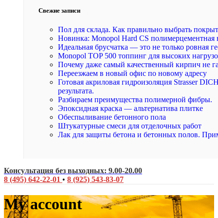
Свежие записи
Пол для склада. Как правильно выбрать покры
Новинка: Monopol Hard CS полимерцементная 
Идеальная брусчатка — это не только ровная ге
Monopol TOP 500 топпинг для высоких нагруз
Почему даже самый качественный кирпич не г
Переезжаем в новый офис по новому адресу
Готовая акриловая гидроизоляция Strasser DI
результата.
Разбираем преимущества полимерной фибры.
Эпоксидная краска — альтернатива плитке
Обеспыливание бетонного пола
Штукатурные смеси для отделочных работ
Лак для защиты бетона и бетонных полов. При
Консультация без выходных: 9.00-20.00
8 (495) 642-22-01
•
8 (925) 543-83-07
My account