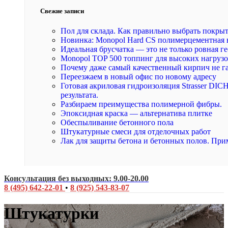
Свежие записи
Пол для склада. Как правильно выбрать покры
Новинка: Monopol Hard CS полимерцементная 
Идеальная брусчатка — это не только ровная ге
Monopol TOP 500 топпинг для высоких нагруз
Почему даже самый качественный кирпич не г
Переезжаем в новый офис по новому адресу
Готовая акриловая гидроизоляция Strasser DI
результата.
Разбираем преимущества полимерной фибры.
Эпоксидная краска — альтернатива плитке
Обеспыливание бетонного пола
Штукатурные смеси для отделочных работ
Лак для защиты бетона и бетонных полов. При
Консультация без выходных: 9.00-20.00
8 (495) 642-22-01
•
8 (925) 543-83-07
Штукатурки