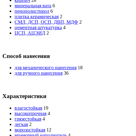
кирпич
28
минеральная вата
6
пенополистирол
6
плитка керамическая
2
СМЛ, ДСП, ОСП, ДВП, МДФ
2
цементная штукатурка
4
ЦСП, АЦЭИД
2
Способ нанесения
для механического нанесения
18
для ручного нанесения
36
Характеристики
влагостойкая
19
высокопрочная
4
грязестойкая
4
легкая
2
морозостойкая
12
мраморный наполнитель
4