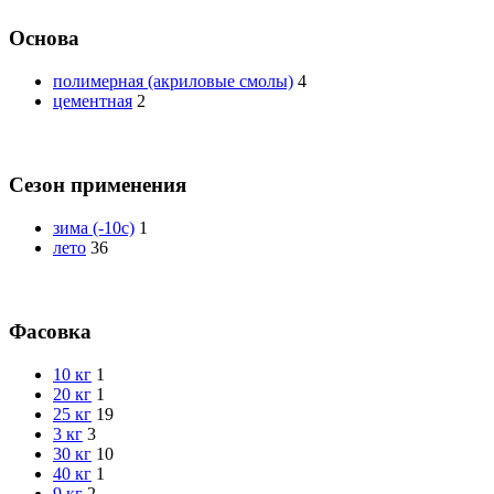
Основа
полимерная (акриловые смолы)
4
цементная
2
Сезон применения
зима (-10с)
1
лето
36
Фасовка
10 кг
1
20 кг
1
25 кг
19
3 кг
3
30 кг
10
40 кг
1
9 кг
2