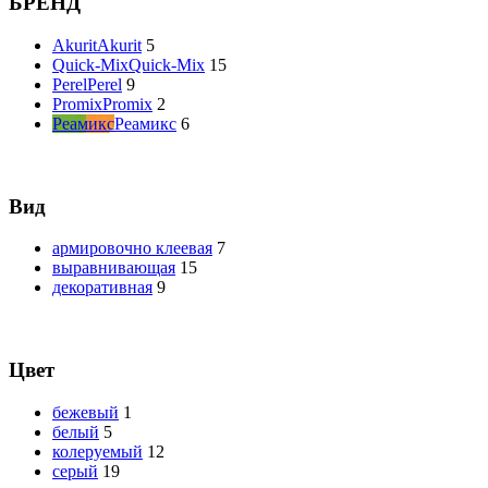
БРЕНД
Akurit
Akurit
5
Quick-Mix
Quick-Mix
15
Perel
Perel
9
Promix
Promix
2
Реамикс
Реамикс
6
Вид
армировочно клеевая
7
выравнивающая
15
декоративная
9
Цвет
бежевый
1
белый
5
колеруемый
12
серый
19