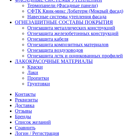
Термопанели (Фасадные панели)
СФТК Квик-микс Лобатерм (Мокрый фасад)
Навесные системы утепления фасада
ОГНЕЗАЩИТНЫЕ СОСТАВЫ ПОКРЫТИЯ
Огнезащита металлических конструкций
Огнезащита железобетонных конструкций
Огнезащита кабеля
Огнезащита композитных материалов
Огнезащита воздуховодов
Огнезащита лстк и оцинкованных профилей
ЛАКОКРАСОЧНЫЕ МАТЕРИАЛЫ
Краски
Лаки
Пропитки
Грунтовки
Контакты
Реквизиты
Доставка
Отзывы
Бренды
Список желаний
Сравнить
Логин / Регистрация