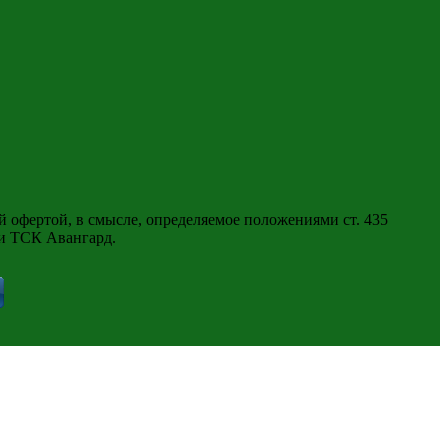
 офертой, в смысле, определяемое положениями ст. 435
ии ТСК Авангард.