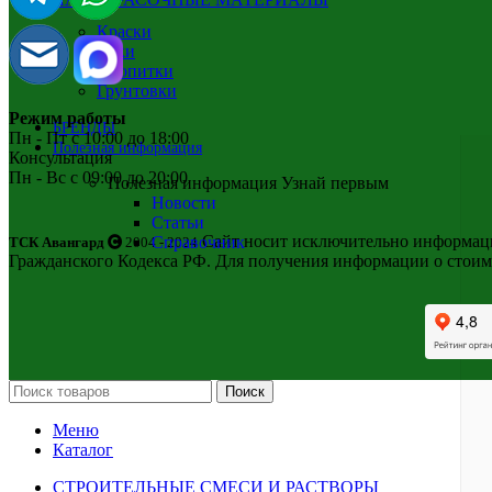
Краски
Лаки
Пропитки
Грунтовки
Режим работы
БРЕНДЫ
Пн - Пт с 10:00 до 18:00
Полезная информация
Консультация
Пн - Вс с 09:00 до 20:00
Полезная информация
Узнай первым
Новости
Статьи
Сайт носит исключительно информацио
Справочник
ТСК Авангард
2004 - 2024
Гражданского Кодекса РФ. Для получения информации о стоим
Поиск
Меню
Каталог
СТРОИТЕЛЬНЫЕ СМЕСИ И РАСТВОРЫ