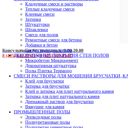
Кладочные смеси и растворы
Теплые кладочные смеси
Клеевые смеси
Затирки
Штукатурки
Шпаклевки
Смеси для полов
Ремонтные смеси для бетона
Добавки в бетон
Сопутствующие товары
Консультация без выходных: 9.00-20.00
ДЕКОРАТИВНЫЕ ПОКРЫТИЯ СТЕН ПОЛОВ
8 (495) 642-22-01
•
8 (925) 543-83-07
Микробетон Микроцемент
Декоративная штукатурка
Полы Плитка Терраццо
СМЕСИ РАСТВОРЫ ДЛЯ МОЩЕНИЯ БРУСЧАТКИ, К
Клей для брусчатки
Затирка для брусчатки
Клей и затирка для плит натурального камня
Затирка для плит натурального камня
Дренажный раствор для брусчатки
Вяжущие для камня
ПРОМЫШЛЕННЫЕ ПОЛЫ
Эпоксидные полы
Полиуретановые полы
Полиуретан цементные полы