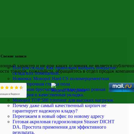
Свежие записи
нный характер и ни при каких условиях не является публичной
Пол для склада. Как правильно выбрать покрытие
ости товаров, пожалуйста, обращайтесь в отдел продаж компан
складских помещений.
Новинка: Monopol Hard CS полимерцементная
высокопрочная стяжка пола
Идеальная брусчатка — это не только ровная
геометрия и качественная укладка.
Monopol TOP 500 топпинг для высоких нагрузок
Почему даже самый качественный кирпич не
гарантирует надежную кладку?
Переезжаем в новый офис по новому адресу
Готовая акриловая гидроизоляция Strasser DICHT
DA. Простота применения для эффективного
результата.