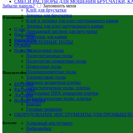
СМЕСИ РАСТВОРЫ ДЛЯ МОЩЕНИЯ БРУСЧАТКИ, К
Забыли пароль?
Запомнить меня
Клей для брусчатки
Затирка для брусчатки
О компании
Клей и затирка для плит натурального камня
Затирка для плит натурального камня
О нас
Дренажный раствор для брусчатки
Наш адрес
Вяжущие для камня
Реквизиты
ПРОМЫШЛЕННЫЕ ПОЛЫ
Отзывы
Эпоксидные полы
Новости
Полиуретановые полы
Полиуретан цементные полы
Цементные полы
Полимерцементые полы
Покупателям
Топпинговые полы
Бетонно мозаичная плитка
БРЕНДЫ
Антистатические полы, плитка
Рассрочка
Модульные ПВХ покрытия плитки
Доставка
Искробезопасные полы, плитки
Возврат товара
Краски
Готовые решения
ОБОРУДОВАНИЕ ИНСТРУМЕНТЫ ДЛЯ ПРОМЫШЛ
Алмазный инструмент
Каталог
Виброрейки