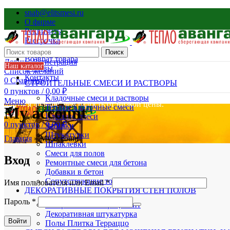
snab@elitsmesi.ru
О фирме
Реквизиты
Рассрочка
Доставка
Поиск
Возврат товара
Логин / Регистрация
Наш каталог
Отзывы
Список желаний
Контакты
0
Сравнить
СТРОИТЕЛЬНЫЕ СМЕСИ И РАСТВОРЫ
0
пунктов
/
0,00
₽
Удовольствие от хорошего качества строительных материалов
Кладочные смеси и растворы
Меню
длиться дольше, чем радость от низкой цены.
Теплые кладочные смеси
My account
Клеевые смеси
0
пунктов
/
0,00
₽
Затирки
Штукатурки
Главная
»
My account
Шпаклевки
Смеси для полов
Вход
Ремонтные смеси для бетона
Добавки в бетон
Сопутствующие товары
Имя пользователя или Email
*
ДЕКОРАТИВНЫЕ ПОКРЫТИЯ СТЕН ПОЛОВ
Пароль
*
Микробетон Микроцемент
Декоративная штукатурка
Войти
Полы Плитка Терраццо