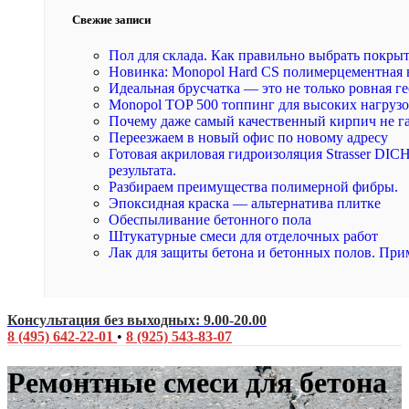
Свежие записи
Пол для склада. Как правильно выбрать покры
Новинка: Monopol Hard CS полимерцементная 
Идеальная брусчатка — это не только ровная ге
Monopol TOP 500 топпинг для высоких нагруз
Почему даже самый качественный кирпич не г
Переезжаем в новый офис по новому адресу
Готовая акриловая гидроизоляция Strasser DI
результата.
Разбираем преимущества полимерной фибры.
Эпоксидная краска — альтернатива плитке
Обеспыливание бетонного пола
Штукатурные смеси для отделочных работ
Лак для защиты бетона и бетонных полов. При
Консультация без выходных: 9.00-20.00
8 (495) 642-22-01
•
8 (925) 543-83-07
Ремонтные смеси для бетона