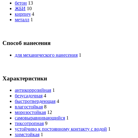
бетон
13
ЖБИ
10
кирпич
4
металл
1
Способ нанесения
для механического нанесения
1
Характеристики
антикоррозийная
1
безусадочная
4
быстротвердеющая
4
влагостойкая
8
морозостойкая
12
самовыравнивающийся
1
тиксотропная
9
устойчиво к постоянному контакту с водой
1
химстойкая
1