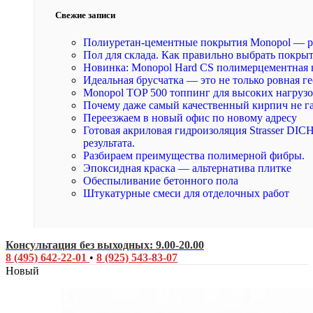
Свежие записи
Полиуретан-цементные покрытия Monopol — р
Пол для склада. Как правильно выбрать покры
Новинка: Monopol Hard CS полимерцементная 
Идеальная брусчатка — это не только ровная ге
Monopol TOP 500 топпинг для высоких нагруз
Почему даже самый качественный кирпич не г
Переезжаем в новый офис по новому адресу
Готовая акриловая гидроизоляция Strasser DI
результата.
Разбираем преимущества полимерной фибры.
Эпоксидная краска — альтернатива плитке
Обеспыливание бетонного пола
Штукатурные смеси для отделочных работ
Консультация без выходных: 9.00-20.00
8 (495) 642-22-01
•
8 (925) 543-83-07
Новый