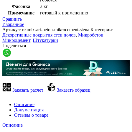
Фасовка
3 кг
Примечание
готовый к применению
Сравнить
Избранное
Артикул:
reamix-art-beton-mikrocement-stena
Категории:
Декоративные покрытия стен полов
,
Микробетон
Микроцемент
,
Штукатурки
Поделиться
Заказать расчет
Заказать образец
Описание
Документация
Отзывы о товаре
Описание