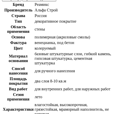
Бренд
Реамикс
Производитель
Альфа Строй
Страна
Россия
Тип
декоративное покрытие
Область
стены
применения
Основа
полимерная (акриловые смолы)
Фактура
венецианка, под бетон
Цвет
колеруемый
базовые штукатурные слои, гибкий камень,
Материал
гипсовая штукатурка, цементная
основания
штукатурка
Способ
для ручного нанесения
нанесения
Площадь
два слоя 8-10 кв.м
покрытия
Вид работ
для внутренних работ, для наружных работ
Сезон
лето
применения
влагостойкая, высокопрочная,
Характеристики
грязестойкая, мраморный наполнитель, не
горючая