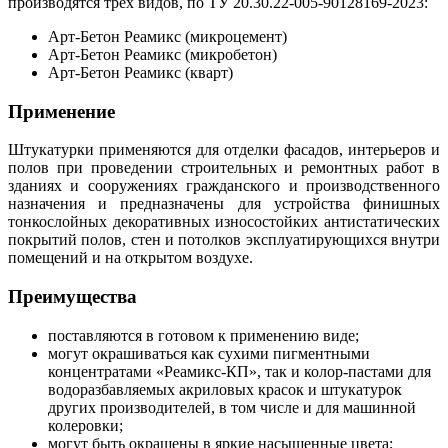
производятся трех видов, по ТУ 20.30.22-005-90128169-2023:
Арт-Бетон Реамикс (микроцемент)
Арт-Бетон Реамикс (микробетон)
Арт-Бетон Реамикс (кварт)
Применение
Штукатурки применяются для отделки фасадов, интерьеров и
полов при проведении строительных и ремонтных работ в
зданиях и сооружениях гражданского и производственного
назначения и предназначены для устройства финишных
тонкослойных декоративных износостойких антистатических
покрытий полов, стен и потолков эксплуатирующихся внутри
помещений и на открытом воздухе.
Преимущества
поставляются в готовом к применению виде;
могут окрашиваться как сухими пигментными
концентратами «Реамикс-КП», так и колор-пастами для
водоразбавляемых акриловых красок и штукатурок
других производителей, в том числе и для машинной
колеровки;
могут быть окрашены в яркие насыщенные цвета;