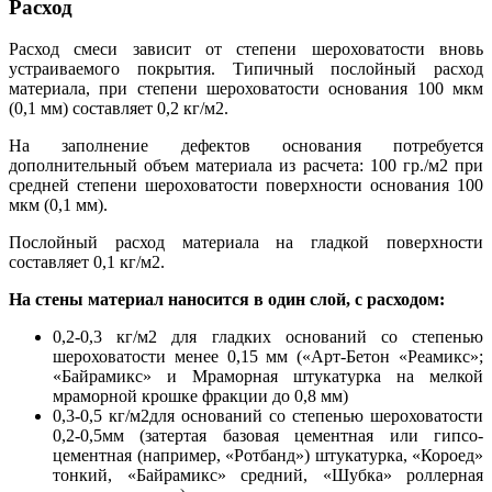
Расход
Расход смеси зависит от степени шероховатости вновь
устраиваемого покрытия. Типичный послойный расход
материала, при степени шероховатости основания 100 мкм
(0,1 мм) составляет 0,2 кг/м2.
На заполнение дефектов основания потребуется
дополнительный объем материала из расчета: 100 гр./м2 при
средней степени шероховатости поверхности основания 100
мкм (0,1 мм).
Послойный расход материала на гладкой поверхности
составляет 0,1 кг/м2.
На стены материал наносится в один слой, с расходом:
0,2-0,3 кг/м2 для гладких оснований со степенью
шероховатости менее 0,15 мм («Арт-Бетон «Реамикс»;
«Байрамикс» и Мраморная штукатурка на мелкой
мраморной крошке фракции до 0,8 мм)
0,3-0,5 кг/м2для оснований со степенью шероховатости
0,2-0,5мм (затертая базовая цементная или гипсо-
цементная (например, «Ротбанд») штукатурка, «Короед»
тонкий, «Байрамикс» средний, «Шубка» роллерная