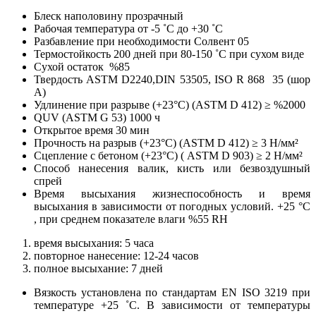
Блеск наполовину прозрачный
Рабочая температура от -5 ˚C до +30 ˚C
Разбавление при необходимости Солвент 05
Термостойкость 200 дней при 80-150 ˚C при сухом виде
Сухой остаток %85
Твердость ASTM D2240,DIN 53505, ISO R 868 35 (шор
A)
Удлинение при разрыве (+23°C) (ASTM D 412) ≥ %2000
QUV (ASTM G 53) 1000 ч
Открытое время 30 мин
Прочность на разрыв (+23°C) (ASTM D 412) ≥ 3 Н/мм²
Сцепление с бетоном (+23°C) ( ASTM D 903) ≥ 2 Н/мм²
Способ нанесения валик, кисть или безвоздушный
спрей
Время высыхания жизнеспособность и время
высыхания в зависимости от погодных условий. +25 °C
, при среднем показателе влаги %55 RH
время высыхания: 5 часа
повторное нанесение: 12-24 часов
полное высыхание: 7 дней
Вязкость установлена по стандартам EN ISO 3219 при
температуре +25 ˚C. В зависимости от температуры