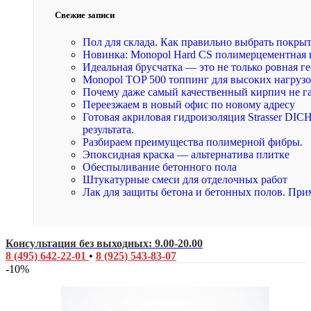
Свежие записи
Пол для склада. Как правильно выбрать покры
Новинка: Monopol Hard CS полимерцементная 
Идеальная брусчатка — это не только ровная ге
Monopol TOP 500 топпинг для высоких нагруз
Почему даже самый качественный кирпич не г
Переезжаем в новый офис по новому адресу
Готовая акриловая гидроизоляция Strasser DI
результата.
Разбираем преимущества полимерной фибры.
Эпоксидная краска — альтернатива плитке
Обеспыливание бетонного пола
Штукатурные смеси для отделочных работ
Лак для защиты бетона и бетонных полов. При
Консультация без выходных: 9.00-20.00
8 (495) 642-22-01
•
8 (925) 543-83-07
-10%