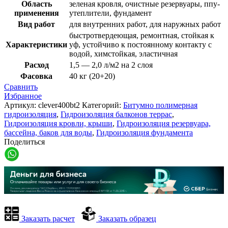
Область
зеленая кровля, очистные резервуары, ппу-
применения
утеплители, фундамент
Вид работ
для внутренних работ, для наружных работ
быстротвердеющая, ремонтная, стойкая к
Характеристики
уф, устойчиво к постоянному контакту с
водой, химстойкая, эластичная
Расход
1,5 — 2,0 л/м2 на 2 слоя
Фасовка
40 кг (20+20)
Сравнить
Избранное
Артикул:
clever400bt2
Категорий:
Битумно полимерная
гидроизоляция
,
Гидроизоляция балконов террас
,
Гидроизоляция кровли, крыши
,
Гидроизоляция резервуара,
бассейна, баков для воды
,
Гидроизоляция фундамента
Поделиться
Заказать расчет
Заказать образец