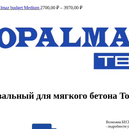
lmaz budget Medium
2700,00
₽
–
3970,00
₽
льный для мягкого бетона To
Возможна БЕ
- подробности 