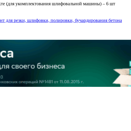
кте (для укомплектования шлифовальной машины) – 6 шт
т для резки, шлифовки, полировки, бучардирования бетона