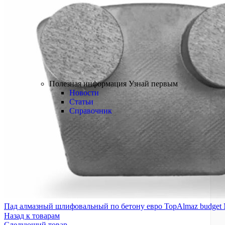
Краски
Лаки
Пропитки
Грунтовки
БРЕНДЫ
Полезная информация
Полезная информация
Узнай первым
Новости
Статьи
Справочник
Пад алмазный шлифовальный по бетону евро TopAlmaz budget
Назад к товарам
Следующий товар