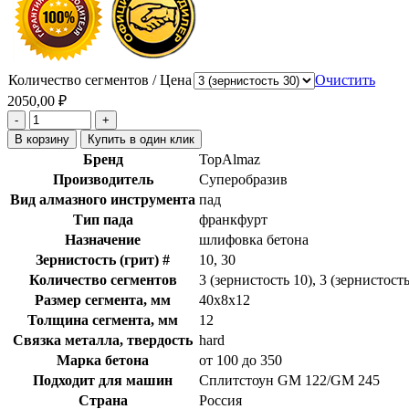
Количество сегментов / Цена
Очистить
2050,00
₽
В корзину
Купить в один клик
Бренд
TopAlmaz
Производитель
Суперобразив
Вид алмазного инструмента
пад
Тип пада
франкфурт
Назначение
шлифовка бетона
Зернистость (грит) #
10, 30
Количество сегментов
3 (зернистость 10), 3 (зернистость
Размер сегмента, мм
40х8х12
Толщина сегмента, мм
12
Связка металла, твердость
hard
Марка бетона
от 100 до 350
Подходит для машин
Сплитстоун GM 122/GM 245
Страна
Россия