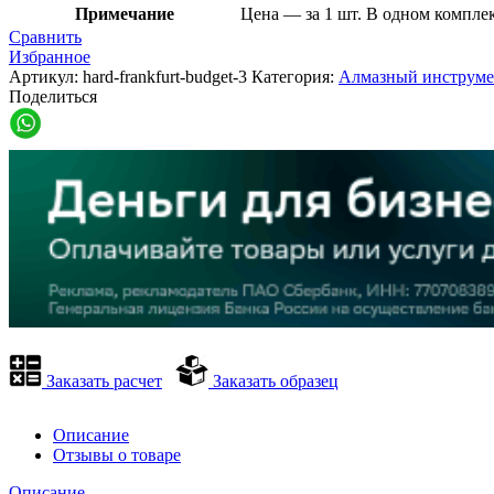
Примечание
Цена — за 1 шт. В одном компле
Сравнить
Избранное
Артикул:
hard-frankfurt-budget-3
Категория:
Алмазный инструмен
Поделиться
Заказать расчет
Заказать образец
Описание
Отзывы о товаре
Описание