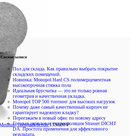
Свежие записи
Пол для склада. Как правильно выбрать покрытие
складских помещений.
Новинка: Monopol Hard CS полимерцементная
высокопрочная стяжка пола
Идеальная брусчатка — это не только ровная
геометрия и качественная укладка.
Monopol TOP 500 топпинг для высоких нагрузок
Почему даже самый качественный кирпич не
гарантирует надежную кладку?
Переезжаем в новый офис по новому адресу
Готовая акриловая гидроизоляция Strasser DICHT
 Medium, твердый бетон
1350,00
₽
DA. Простота применения для эффективного
результата.