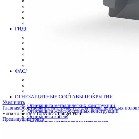
Инструмент для бетонных полов
Инструмент для полимерных полов
Машины затирочные и расходники
Машины шлифовальные
Тележки для топпинга
ГИДРОИЗОЛЯЦИЯ
Полиуретановая мастика гидроизоляция
Битумно полимерная гидроизоляция
Цементная гидроизоляция
Акриловая гидроизоляция
ПВХ мембрана
Готовые решения
ФАСАДНЫЕ СИСТЕМЫ УТЕПЛЕНИЯ
Термопанели (Фасадные панели)
СФТК Квик-микс Лобатерм (Мокрый фасад)
Навесные системы утепления фасада
ОГНЕЗАЩИТНЫЕ СОСТАВЫ ПОКРЫТИЯ
Увеличить
Огнезащита металлических конструкций
Главная
Оборудование инструменты для промышленных полов
Огнезащита железобетонных конструкций
мягкого бетона TopAlmaz budget Hard
Огнезащита кабеля
Предыдущий товар
Огнезащита композитных материалов
Огнезащита воздуховодов
Огнезащита лстк и оцинкованных профилей
ЛАКОКРАСОЧНЫЕ МАТЕРИАЛЫ