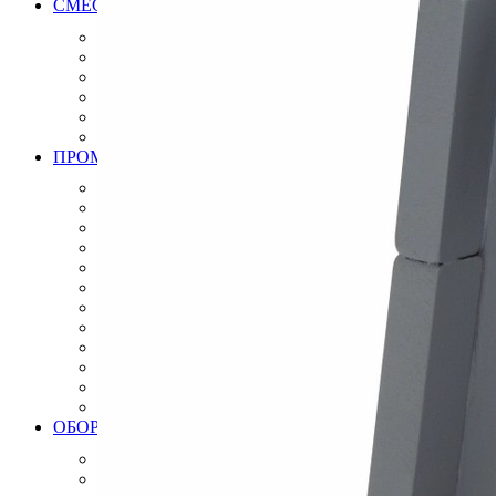
СМЕСИ РАСТВОРЫ ДЛЯ МОЩЕНИЯ БРУСЧАТКИ, К
Клей для брусчатки
Затирка для брусчатки
Клей и затирка для плит натурального камня
Затирка для плит натурального камня
Дренажный раствор для брусчатки
Вяжущие для камня
ПРОМЫШЛЕННЫЕ ПОЛЫ
Эпоксидные полы
Полиуретановые полы
Полиуретан цементные полы
Цементные полы
Полимерцементые полы
Топпинговые полы
Бетонно мозаичная плитка
Антистатические полы, плитка
Модульные ПВХ покрытия плитки
Искробезопасные полы, плитки
Краски
Готовые решения
ОБОРУДОВАНИЕ ИНСТРУМЕНТЫ ДЛЯ ПРОМЫШЛ
Алмазный инструмент
Виброрейки