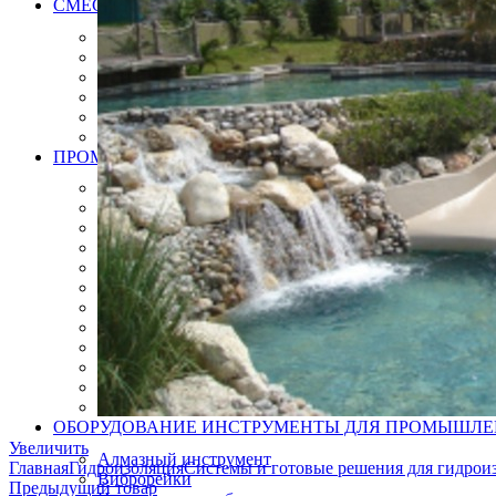
СМЕСИ РАСТВОРЫ ДЛЯ МОЩЕНИЯ БРУСЧАТКИ, К
Клей для брусчатки
Затирка для брусчатки
Клей и затирка для плит натурального камня
Затирка для плит натурального камня
Дренажный раствор для брусчатки
Вяжущие для камня
ПРОМЫШЛЕННЫЕ ПОЛЫ
Эпоксидные полы
Полиуретановые полы
Полиуретан цементные полы
Цементные полы
Полимерцементые полы
Топпинговые полы
Бетонно мозаичная плитка
Антистатические полы, плитка
Модульные ПВХ покрытия плитки
Искробезопасные полы, плитки
Краски
Готовые решения
ОБОРУДОВАНИЕ ИНСТРУМЕНТЫ ДЛЯ ПРОМЫШЛ
Увеличить
Алмазный инструмент
Главная
Гидроизоляция
Системы и готовые решения для гидрои
Виброрейки
Предыдущий товар