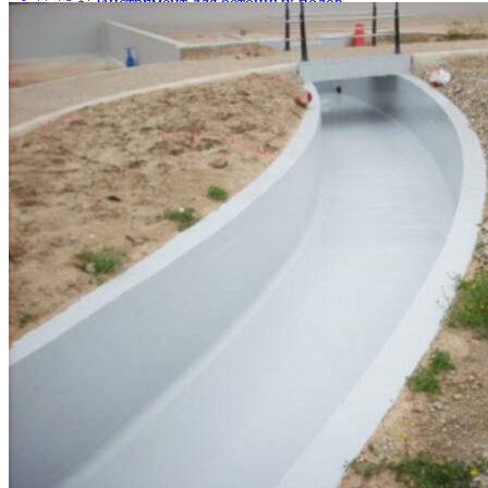
Инструмент для бетонных полов
Инструмент для полимерных полов
Машины затирочные и расходники
Машины шлифовальные
Тележки для топпинга
ГИДРОИЗОЛЯЦИЯ
Полиуретановая мастика гидроизоляция
Битумно полимерная гидроизоляция
Цементная гидроизоляция
Акриловая гидроизоляция
ПВХ мембрана
Готовые решения
ФАСАДНЫЕ СИСТЕМЫ УТЕПЛЕНИЯ
Термопанели (Фасадные панели)
СФТК Квик-микс Лобатерм (Мокрый фасад)
Навесные системы утепления фасада
ОГНЕЗАЩИТНЫЕ СОСТАВЫ ПОКРЫТИЯ
Огнезащита металлических конструкций
Огнезащита железобетонных конструкций
Огнезащита кабеля
Огнезащита композитных материалов
Огнезащита воздуховодов
Огнезащита лстк и оцинкованных профилей
ЛАКОКРАСОЧНЫЕ МАТЕРИАЛЫ