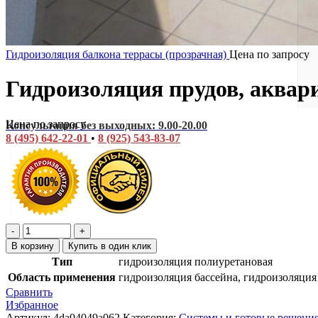
Гидроизоляция балкона террасы (прозрачная)
Цена по запросу
Гидроизоляция прудов, аквари
Цена по запросу
Консультация без выходных: 9.00-20.00
8 (495) 642-22-01
•
8 (925) 543-83-07
В корзину
Купить в один клик
Тип
гидроизоляция полиуретановая
Область применения
гидроизоляция бассейна, гидроизоляция
Сравнить
Избранное
Артикул:
4da04049a062
Категория:
Системы и готовые решения