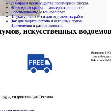
Разбираем преимущества полимерной фибры.
Эпоксидная краска — альтернатива плитке
Обеспыливание бетонного пола
Штукатурные смеси для отделочных работ
Лак для защиты бетона и бетонных полов.
Применения и разновидности.
умов, искусственных водоемов
Возможна БЕ
- подробности 
8 495 640-39-01
 пруда, гидроизоляция фонтана
 для гидроизоляции