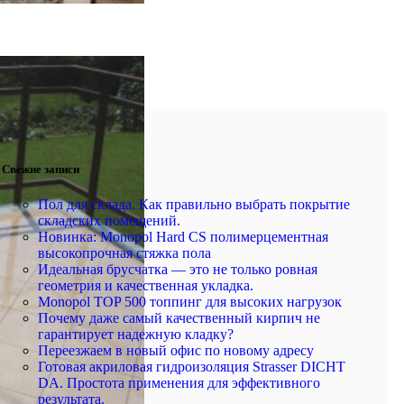
Свежие записи
Пол для склада. Как правильно выбрать покрытие
складских помещений.
Новинка: Monopol Hard CS полимерцементная
высокопрочная стяжка пола
Идеальная брусчатка — это не только ровная
геометрия и качественная укладка.
Monopol TOP 500 топпинг для высоких нагрузок
Почему даже самый качественный кирпич не
гарантирует надежную кладку?
Переезжаем в новый офис по новому адресу
Готовая акриловая гидроизоляция Strasser DICHT
DA. Простота применения для эффективного
результата.