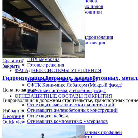
Инструмент для бетонных полов
Инструмент для полимерных полов
Машины затирочные и расходники
Машины шлифовальные
Тележки для топпинга
ГИДРОИЗОЛЯЦИЯ
Полиуретановая мастика гидроизоляция
Битумно полимерная гидроизоляция
Цементная гидроизоляция
Акриловая гидроизоляция
ПВХ мембрана
Сравнить
Готовые решения
Закрыть
ФАСАДНЫЕ СИСТЕМЫ УТЕПЛЕНИЯ
Гидроизоляция бетонных, железобетонных, метал
Термопанели (Фасадные панели)
СФТК Квик-микс Лобатерм (Мокрый фасад)
Цена по запросу
Навесные системы утепления фасада
ОГНЕЗАЩИТНЫЕ СОСТАВЫ ПОКРЫТИЯ
Гидроизоляция в дорожном строительстве, транспортных тонне
Огнезащита металлических конструкций
Огнезащита железобетонных конструкций
Избранное
Огнезащита кабеля
В корзину
Огнезащита композитных материалов
Quick view
Огнезащита воздуховодов
Огнезащита лстк и оцинкованных профилей
ЛАКОКРАСОЧНЫЕ МАТЕРИАЛЫ