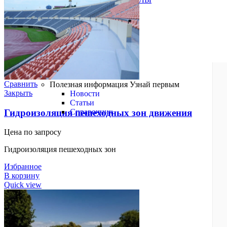
Краски
Лаки
Пропитки
Грунтовки
БРЕНДЫ
Полезная информация
Сравнить
Полезная информация
Узнай первым
Закрыть
Новости
Статьи
Гидроизоляция пешеходных зон движения
Справочник
Цена по запросу
Гидроизоляция пешеходных зон
Избранное
В корзину
Quick view