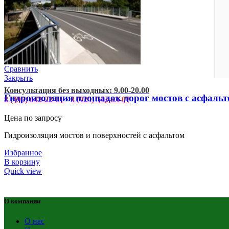
Сравнить
Закрыть
Консультация без выходных: 9.00-20.00
Гидроизоляция площадок дорог мостов с асфаль
8 (495) 642-22-01
•
8 (925) 543-83-07
Цена по запросу
Гидроизоляция мостов и поверхностей с асфальтом
Избранное
В корзину
Quick view
О компании
О нас