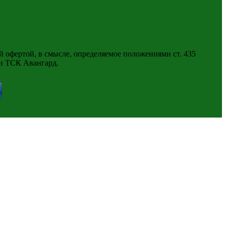
 офертой, в смысле, определяемое положениями ст. 435
ии ТСК Авангард.