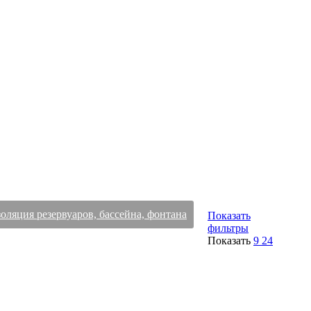
оляция резервуаров, бассейна, фонтана
Показать
фильтры
Показать
9
24