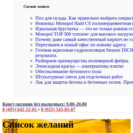
Свежие записи
Пол для склада. Как правильно выбрать покры
Новинка: Monopol Hard CS полимерцементная 
Идеальная брусчатка — это не только ровная ге
Monopol TOP 500 топпинг для высоких нагруз
Почему даже самый качественный кирпич не г
Переезжаем в новый офис по новому адресу
Готовая акриловая гидроизоляция Strasser DI
результата.
Разбираем преимущества полимерной фибры.
Эпоксидная краска — альтернатива плитке
Обеспыливание бетонного пола
Штукатурные смеси для отделочных работ
Лак для защиты бетона и бетонных полов. При
Консультация без выходных: 9.00-20.00
8 (495) 642-22-01
•
8 (925) 543-83-07
Список желаний