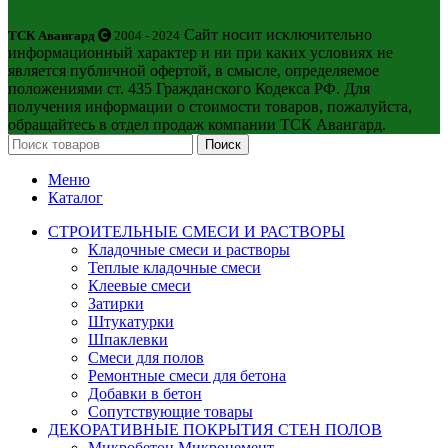
Сайт носит исключительно
ТСК Авангард
2004 - 2024
информационный характер и ни при каких условиях не
является публичной офертой, в смысле, определяемое
положениями ст. 435 Гражданского Кодекса РФ. Для
получения информации о стоимости товаров, пожалуйста,
обращайтесь в отдел продаж компании ТСК Авангард.
Поиск
Меню
Каталог
СТРОИТЕЛЬНЫЕ СМЕСИ И РАСТВОРЫ
Кладочные смеси и растворы
Теплые кладочные смеси
Клеевые смеси
Затирки
Штукатурки
Шпаклевки
Смеси для полов
Ремонтные смеси для бетона
Добавки в бетон
Сопутствующие товары
ДЕКОРАТИВНЫЕ ПОКРЫТИЯ СТЕН ПОЛОВ
Микробетон Микроцемент