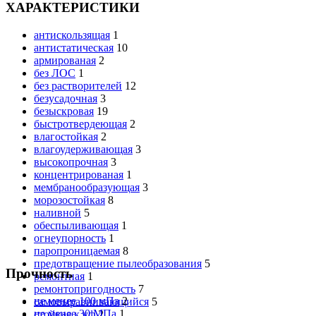
ХАРАКТЕРИСТИКИ
антискользящая
1
антистатическая
10
армированая
2
без ЛОС
1
без растворителей
12
безусадочная
3
безыскровая
19
быстротвердеющая
2
влагостойкая
2
влагоудерживающая
3
высокопрочная
3
концентрированая
1
мембранообразующая
3
морозостойкая
8
наливной
5
обеспыливающая
1
огнеупорность
1
паропроницаемая
8
предотвращение пылеобразования
5
Прочность
ремонтная
1
ремонтопригодность
7
не менее 100 мПа
2
самовыравнивающийся
5
не менее 30 МПа
1
стойкая к уф
2