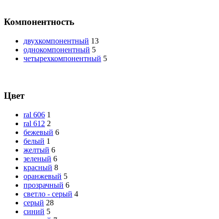
Компонентность
двухкомпонентный
13
однокомпонентный
5
четырехкомпонентный
5
Цвет
ral 606
1
ral 612
2
бежевый
6
белый
1
желтый
6
зеленый
6
красный
8
оранжевый
5
прозрачный
6
светло - серый
4
серый
28
синий
5