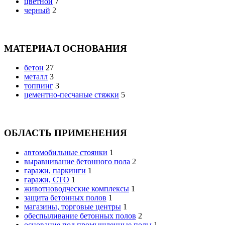
цветной
7
черный
2
МАТЕРИАЛ ОСНОВАНИЯ
бетон
27
металл
3
топпинг
3
цементно-песчаные стяжки
5
ОБЛАСТЬ ПРИМЕНЕНИЯ
автомобильные стоянки
1
выравнивание бетонного пола
2
гаражи, паркинги
1
гаражи, СТО
1
животноводческие комплексы
1
защита бетонных полов
1
магазины, торговые центры
1
обеспыливание бетонных полов
2
основание под промышленные полы
1