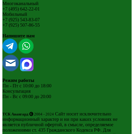
Многоканальный
+7 (495) 642-22-01
Мобильный
+7 (925) 543-83-07
+7 (925) 507-86-55
Напишите нам
Режим работы
Пн - Пт с 10:00 до 18:00
Консультация
Пн - Вс с 09:00 до 20:00
Сайт носит исключительно
ТСК Авангард
2004 - 2024
информационный характер и ни при каких условиях не
является публичной офертой, в смысле, определяемое
положениями ст. 435 Гражданского Кодекса РФ. Для