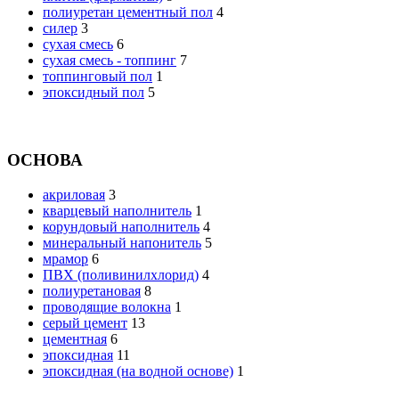
полиуретан цементный пол
4
силер
3
сухая смесь
6
сухая смесь - топпинг
7
топпинговый пол
1
эпоксидный пол
5
ОСНОВА
акриловая
3
кварцевый наполнитель
1
корундовый наполнитель
4
минеральный напонитель
5
мрамор
6
ПВХ (поливинилхлорид)
4
полиуретановая
8
проводящие волокна
1
серый цемент
13
цементная
6
эпоксидная
11
эпоксидная (на водной основе)
1