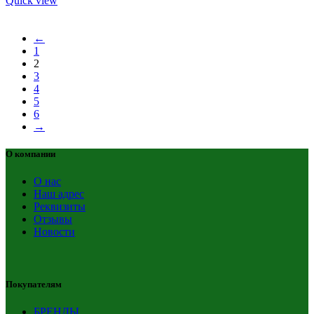
Quick view
←
1
2
3
4
5
6
→
О компании
О нас
Наш адрес
Реквизиты
Отзывы
Новости
Покупателям
БРЕНДЫ