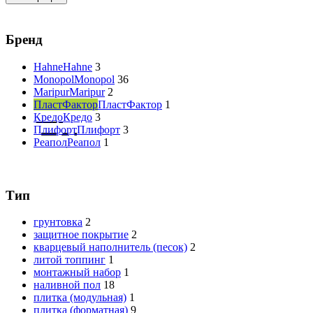
Бренд
Hahne
Hahne
3
Monopol
Monopol
36
Maripur
Maripur
2
ПластФактор
ПластФактор
1
Кредо
Кредо
3
Плифорт
Плифорт
3
Реапол
Реапол
1
Тип
грунтовка
2
защитное покрытие
2
кварцевый наполнитель (песок)
2
литой топпинг
1
монтажный набор
1
наливной пол
18
плитка (модульная)
1
плитка (форматная)
9