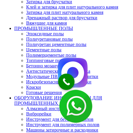
Затирка для брусчатки
Клей и затирка для плит натурального камня
Затирка для плит натурального камня
Дренажный раствор для брусчатки
Вяжущие для камня
ПРОМЫШЛЕННЫЕ ПОЛЫ
Эпоксидные полы
Полиуретановые полы
Полиуретан цементные полы
Цементные полы
Полимерцементые полы
Топпинговые полы
Бетонно мозаичная плитка
Антистатические полы, плитка
Модульные ПВХ покрытия плитки
Искробезопасные полы, плитки
Краски
Готовые решения
ОБОРУДОВАНИЕ ИНСТРУМЕНТЫ ДЛЯ
ПРОМЫШЛЕННЫХ ПОЛОВ
Алмазный инструмент
Виброрейки
Инструмент для бетонных полов
Инструмент для полимерных полов
Машины затирочные и расходники