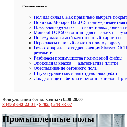
Свежие записи
Пол для склада. Как правильно выбрать покры
Новинка: Monopol Hard CS полимерцементная 
Идеальная брусчатка — это не только ровная ге
Monopol TOP 500 топпинг для высоких нагруз
Почему даже самый качественный кирпич не г
Переезжаем в новый офис по новому адресу
Готовая акриловая гидроизоляция Strasser DI
результата.
Разбираем преимущества полимерной фибры.
Эпоксидная краска — альтернатива плитке
Обеспыливание бетонного пола
Штукатурные смеси для отделочных работ
Лак для защиты бетона и бетонных полов. При
Консультация без выходных: 9.00-20.00
8 (495) 642-22-01
•
8 (925) 543-83-07
Промышленные полы