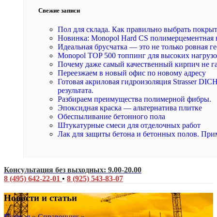
Свежие записи
Пол для склада. Как правильно выбрать покры
Новинка: Monopol Hard CS полимерцементная 
Идеальная брусчатка — это не только ровная ге
Monopol TOP 500 топпинг для высоких нагруз
Почему даже самый качественный кирпич не г
Переезжаем в новый офис по новому адресу
Готовая акриловая гидроизоляция Strasser DI
результата.
Разбираем преимущества полимерной фибры.
Эпоксидная краска — альтернатива плитке
Обеспыливание бетонного пола
Штукатурные смеси для отделочных работ
Лак для защиты бетона и бетонных полов. При
Консультация без выходных: 9.00-20.00
8 (495) 642-22-01
•
8 (925) 543-83-07
Новости и статьи
Главная
»
Справочник
»