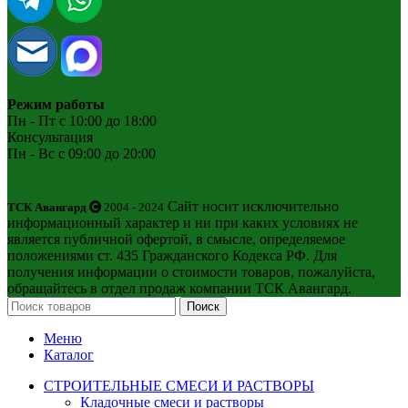
Режим работы
Пн - Пт с 10:00 до 18:00
Консультация
Пн - Вс с 09:00 до 20:00
Сайт носит исключительно
ТСК Авангард
2004 - 2024
информационный характер и ни при каких условиях не
является публичной офертой, в смысле, определяемое
положениями ст. 435 Гражданского Кодекса РФ. Для
получения информации о стоимости товаров, пожалуйста,
обращайтесь в отдел продаж компании ТСК Авангард.
Поиск
Меню
Каталог
СТРОИТЕЛЬНЫЕ СМЕСИ И РАСТВОРЫ
Кладочные смеси и растворы