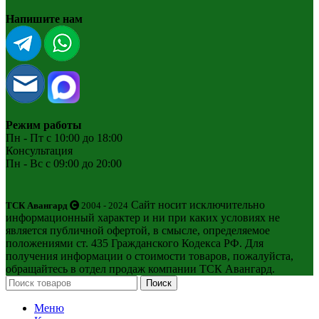
Напишите нам
Режим работы
Пн - Пт с 10:00 до 18:00
Консультация
Пн - Вс с 09:00 до 20:00
Сайт носит исключительно
ТСК Авангард
2004 - 2024
информационный характер и ни при каких условиях не
является публичной офертой, в смысле, определяемое
положениями ст. 435 Гражданского Кодекса РФ. Для
получения информации о стоимости товаров, пожалуйста,
обращайтесь в отдел продаж компании ТСК Авангард.
Поиск
Меню