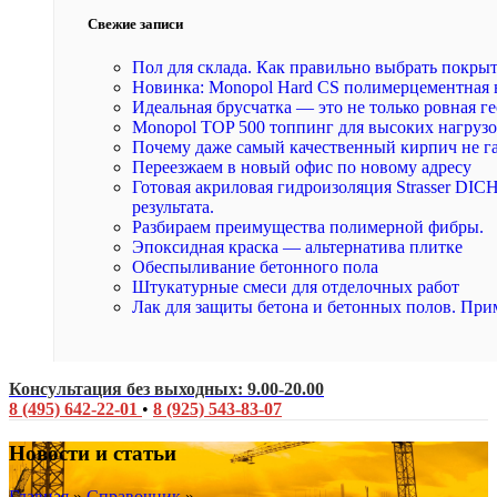
Свежие записи
Пол для склада. Как правильно выбрать покры
Новинка: Monopol Hard CS полимерцементная 
Идеальная брусчатка — это не только ровная ге
Monopol TOP 500 топпинг для высоких нагруз
Почему даже самый качественный кирпич не г
Переезжаем в новый офис по новому адресу
Готовая акриловая гидроизоляция Strasser DI
результата.
Разбираем преимущества полимерной фибры.
Эпоксидная краска — альтернатива плитке
Обеспыливание бетонного пола
Штукатурные смеси для отделочных работ
Лак для защиты бетона и бетонных полов. При
Консультация без выходных: 9.00-20.00
8 (495) 642-22-01
•
8 (925) 543-83-07
Новости и статьи
Главная
»
Справочник
»