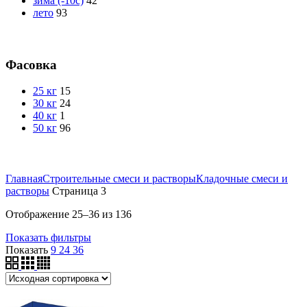
зима (-10с)
42
лето
93
Фасовка
25 кг
15
30 кг
24
40 кг
1
50 кг
96
Главная
Строительные смеси и растворы
Кладочные смеси и
растворы
Страница 3
Отображение 25–36 из 136
Показать фильтры
Показать
9
24
36