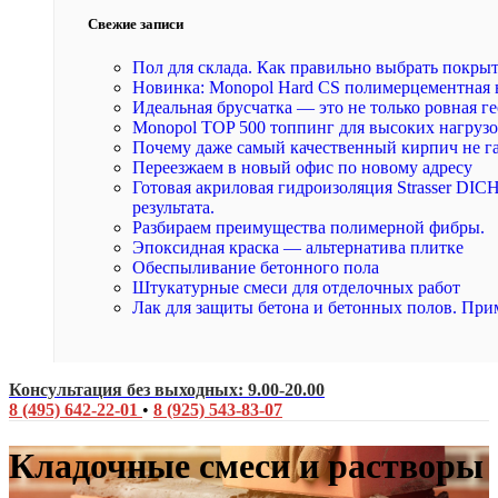
Свежие записи
Пол для склада. Как правильно выбрать покры
Новинка: Monopol Hard CS полимерцементная 
Идеальная брусчатка — это не только ровная ге
Monopol TOP 500 топпинг для высоких нагруз
Почему даже самый качественный кирпич не г
Переезжаем в новый офис по новому адресу
Готовая акриловая гидроизоляция Strasser DI
результата.
Разбираем преимущества полимерной фибры.
Эпоксидная краска — альтернатива плитке
Обеспыливание бетонного пола
Штукатурные смеси для отделочных работ
Лак для защиты бетона и бетонных полов. При
Консультация без выходных: 9.00-20.00
8 (495) 642-22-01
•
8 (925) 543-83-07
Кладочные смеси и растворы