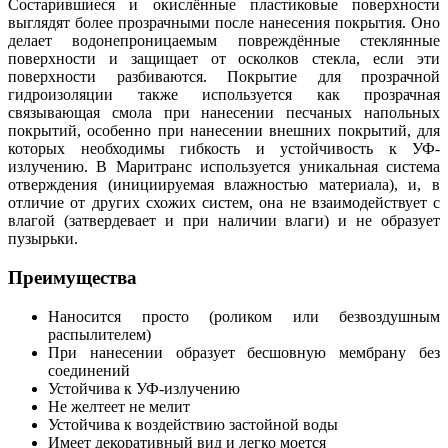
Состарившиеся и окислённые пластиковые поверхности
выглядят более прозрачными после нанесения покрытия. Оно
делает водонепроницаемым повреждённые стеклянные
поверхности и защищает от осколков стекла, если эти
поверхности разбиваются. Покрытие для прозрачной
гидроизоляции также используется как прозрачная
связывающая смола при нанесении песчаных напольных
покрытий, особенно при нанесении внешних покрытий, для
которых необходимы гибкость и устойчивость к УФ-
излучению. В Маритранс используется уникальная система
отверждения (инициируемая влажностью материала), и, в
отличие от других схожих систем, она не взаимодействует с
влагой (затвердевает и при наличии влаги) и не образует
пузырьки.
Преимущества
Наносится просто (роликом или безвоздушным
распылителем)
При нанесении образует бесшовную мембрану без
соединений
Устойчива к УФ-излучению
Не желтеет не мелит
Устойчива к воздействию застойной воды
Имеет декоративный вид и легко моется