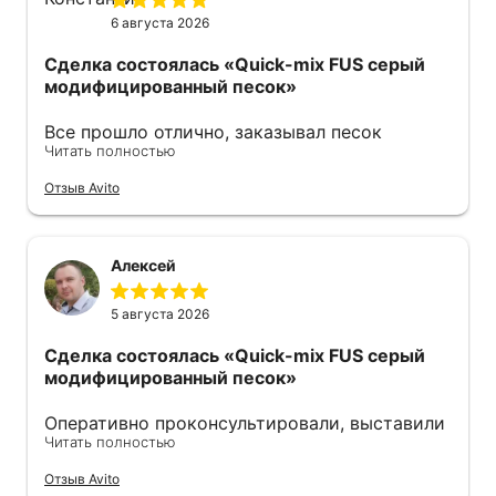
6 августа 2026
Сделка состоялась
«Quick-mix FUS серый
модифицированный песок»
Все прошло отлично, заказывал песок
Читать полностью
модифицированный. Продавец оперативно
ответил также оперативно все отправил .
Отзыв Avito
Советую 👍
Алексей
5 августа 2026
Сделка состоялась
«Quick-mix FUS серый
модифицированный песок»
Оперативно проконсультировали, выставили
Читать полностью
счёт. Удобно оплачивать по qr-коду. На
следующий день уже забрал, отгрузку
Отзыв Avito
пришлось подождать, правда, но песок