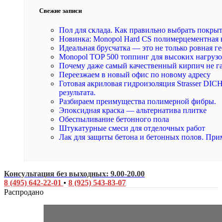
Свежие записи
Пол для склада. Как правильно выбрать покры
Новинка: Monopol Hard CS полимерцементная 
Идеальная брусчатка — это не только ровная ге
Monopol TOP 500 топпинг для высоких нагруз
Почему даже самый качественный кирпич не г
Переезжаем в новый офис по новому адресу
Готовая акриловая гидроизоляция Strasser DI
результата.
Разбираем преимущества полимерной фибры.
Эпоксидная краска — альтернатива плитке
Обеспыливание бетонного пола
Штукатурные смеси для отделочных работ
Лак для защиты бетона и бетонных полов. При
Консультация без выходных: 9.00-20.00
8 (495) 642-22-01
•
8 (925) 543-83-07
Распродано