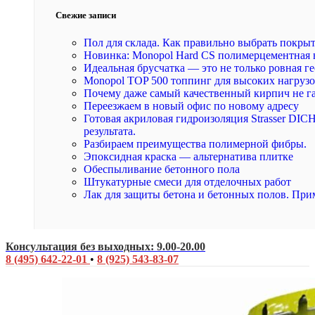
Свежие записи
Пол для склада. Как правильно выбрать покры
Новинка: Monopol Hard CS полимерцементная 
Идеальная брусчатка — это не только ровная ге
Monopol TOP 500 топпинг для высоких нагруз
Почему даже самый качественный кирпич не г
Переезжаем в новый офис по новому адресу
Готовая акриловая гидроизоляция Strasser DI
результата.
Разбираем преимущества полимерной фибры.
Эпоксидная краска — альтернатива плитке
Обеспыливание бетонного пола
Штукатурные смеси для отделочных работ
Лак для защиты бетона и бетонных полов. При
Консультация без выходных: 9.00-20.00
8 (495) 642-22-01
•
8 (925) 543-83-07