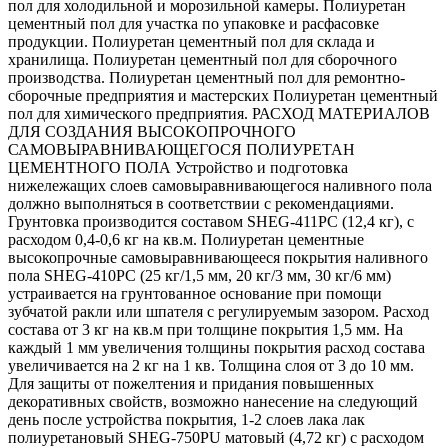
пол для холодильной и морозильной камеры. Полиуретан
цементный пол для участка по упаковке и расфасовке
продукции. Полиуретан цементный пол для склада и
хранилища. Полиуретан цементный пол для сборочного
производства. Полиуретан цементный пол для ремонтно-
сборочные предприятия и мастерских Полиуретан цементный
пол для химического предприятия. РАСХОД МАТЕРИАЛОВ
ДЛЯ СОЗДАНИЯ ВЫСОКОПРОЧНОГО
САМОВЫРАВНИВАЮЩЕГОСЯ ПОЛИУРЕТАН
ЦЕМЕНТНОГО ПОЛА Устройство и подготовка
нижележащих слоев самовыравнивающегося наливного пола
должно выполняться в соответствии с рекомендациями.
Грунтовка производится составом SHEG-411PC (12,4 кг), с
расходом 0,4-0,6 кг на кв.м. Полиуретан цементные
высокопрочные самовыравнивающееся покрытия наливного
пола SHEG-410PC (25 кг/1,5 мм, 20 кг/3 мм, 30 кг/6 мм)
устраивается на грунтованное основание при помощи
зубчатой ракли или шпателя с регулируемым зазором. Расход
состава от 3 кг на кв.м при толщине покрытия 1,5 мм. На
каждый 1 мм увеличения толщины покрытия расход состава
увеличивается на 2 кг на 1 кв. Толщина слоя от 3 до 10 мм.
Для защиты от пожелтения и придания повышенных
декоративных свойств, возможно нанесение на следующий
день после устройства покрытия, 1-2 слоев лака лак
полиуретановый SHEG-750PU матовый (4,72 кг) с расходом