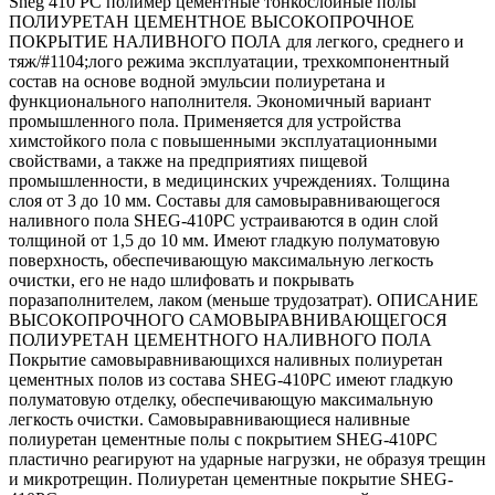
Sheg 410 PC полимер цементные тонкослойные полы
ПОЛИУРЕТАН ЦЕМЕНТНОЕ ВЫСОКОПРОЧНОЕ
ПОКРЫТИЕ НАЛИВНОГО ПОЛА для легкого, среднего и
тяж/#1104;лого режима эксплуатации, трехкомпонентный
состав на основе водной эмульсии полиуретана и
функционального наполнителя. Экономичный вариант
промышленного пола. Применяется для устройства
химстойкого пола с повышенными эксплуатационными
свойствами, а также на предприятиях пищевой
промышленности, в медицинских учреждениях. Толщина
слоя от 3 до 10 мм. Составы для самовыравнивающегося
наливного пола SHEG-410PC устраиваются в один слой
толщиной от 1,5 до 10 мм. Имеют гладкую полуматовую
поверхность, обеспечивающую максимальную легкость
очистки, его не надо шлифовать и покрывать
поразаполнителем, лаком (меньше трудозатрат). ОПИСАНИЕ
ВЫСОКОПРОЧНОГО САМОВЫРАВНИВАЮЩЕГОСЯ
ПОЛИУРЕТАН ЦЕМЕНТНОГО НАЛИВНОГО ПОЛА
Покрытие самовыравнивающихся наливных полиуретан
цементных полов из состава SHEG-410PC имеют гладкую
полуматовую отделку, обеспечивающую максимальную
легкость очистки. Самовыравнивающиеся наливные
полиуретан цементные полы с покрытием SHEG-410PC
пластично реагируют на ударные нагрузки, не образуя трещин
и микротрещин. Полиуретан цементные покрытие SHEG-