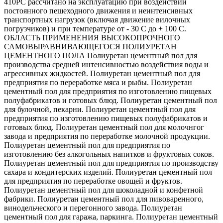
410PC рассчитано на эксплуатацию при воздействии
постоянного пешеходного движения и неинтенсивных
транспортных нагрузок (включая движение вилочных
погрузчиков) и при температуре от - 30 С до + 100 С.
ОБЛАСТЬ ПРИМЕНЕНИЯ ВЫСОКОПРОЧНОГО
САМОВЫРАВНИВАЮЩЕГОСЯ ПОЛИУРЕТАН
ЦЕМЕНТНОГО ПОЛА Полиуретан цементный пол для
производства средней интенсивностью воздействия воды и
агрессивных жидкостей. Полиуретан цементный пол для
предприятия по переработке мяса и рыбы. Полиуретан
цементный пол для предприятия по изготовлению пищевых
полуфабрикатов и готовых блюд. Полиуретан цементный пол
для булочной, пекарни. Полиуретан цементный пол для
предприятия по изготовлению пищевых полуфабрикатов и
готовых блюд. Полиуретан цементный пол для молочнгог
завода и предприятия по переработке молочной продукции.
Полиуретан цементный пол для предприятия по
изготовлению без алкогольных напитков и фруктовых соков.
Полиуретан цементный пол для предприятия по производству
сахара и кондитерских изделий. Полиуретан цементный пол
для предприятия по переработке овощей и фруктов.
Полиуретан цементный пол для шоколадной и конфетной
фабрики. Полиуретан цементный пол для пивоваренного,
винодельческого и перегонного завода. Полиуретан
цементный пол для гаража, паркинга. Полиуретан цементный