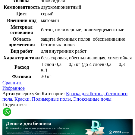
Основа
эпоксидная
Компонентность
двухкомпонентный
Цвет
серый
Внешний вид
матовый
Материал
бетон, полимерные, полимерцементные
основания
Область
защита бетонных полов, обеспыливание
применения
бетонных полов
Вид работ
для внутренних работ
Характеристики
безыскровая, обеспыливающая, химстойкая
1 слой 0,3 — 0,5 кг (до 4 слоев 0,2 — 0,3
Расход
кг)
Фасовка
30 кг
Сравнить
Избранное
Артикул:
epoxy3m
Категории:
Краска для бетона, бетонного
пола
,
Краски
,
Полимерные полы
,
Эпоксидные полы
Поделиться