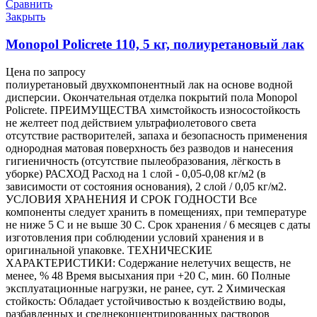
Сравнить
Закрыть
Monopol Policrete 110, 5 кг, полиуретановый лак
Цена по запросу
полиуретановый двухкомпонентный лак на основе водной
дисперсии. Окончательная отделка покрытий пола Monopol
Policrete. ПРЕИМУЩЕСТВА химстойкость износостойкость
не желтеет под действием ультрафиолетового света
отсутствие растворителей, запаха и безопасность применения
однородная матовая поверхность без разводов и нанесения
гигиеничность (отсутствие пылеобразования, лёгкость в
уборке) РАСХОД Расход на 1 слой - 0,05-0,08 кг/м2 (в
зависимости от состояния основания), 2 слой / 0,05 кг/м2.
УСЛОВИЯ ХРАНЕНИЯ И СРОК ГОДНОСТИ Все
компоненты следует хранить в помещениях, при температуре
не ниже 5 С и не выше 30 С. Срок хранения / 6 месяцев с даты
изготовления при соблюдении условий хранения и в
оригинальной упаковке. ТЕХНИЧЕСКИЕ
ХАРАКТЕРИСТИКИ: Содержание нелетучих веществ, не
менее, % 48 Время высыхания при +20 С, мин. 60 Полные
эксплуатационные нагрузки, не ранее, сут. 2 Химическая
стойкость: Обладает устойчивостью к воздействию воды,
разбавленных и среднеконцентрированных растворов