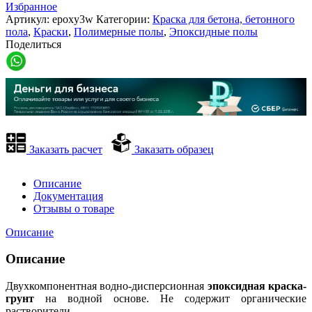
Избранное
Артикул:
epoxy3w
Категории:
Краска для бетона, бетонного
пола
,
Краски
,
Полимерные полы
,
Эпоксидные полы
Поделиться
Заказать расчет
Заказать образец
Описание
Документация
Отзывы о товаре
Описание
Описание
Двухкомпонентная водно-дисперсионная
эпоксидная краска-
грунт
на водной основе. Не содержит органические
растворители.