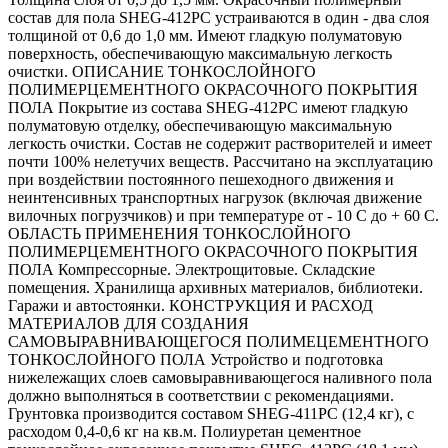
состав для пола SHEG-412PC устраиваются в один - два слоя
толщиной от 0,6 до 1,0 мм. Имеют гладкую полуматовую
поверхность, обеспечивающую максимальную легкость
очистки. ОПИСАНИЕ ТОНКОСЛОЙНОГО
ПОЛИМЕРЦЕМЕНТНОГО ОКРАСОЧНОГО ПОКРЫТИЯ
ПОЛА Покрытие из состава SHEG-412PC имеют гладкую
полуматовую отделку, обеспечивающую максимальную
легкость очистки. Состав не содержит растворителей и имеет
почти 100% нелетучих веществ. Рассчитано на эксплуатацию
при воздействии постоянного пешеходного движения и
неинтенсивных транспортных нагрузок (включая движение
вилочных погрузчиков) и при температуре от - 10 С до + 60 С.
ОБЛАСТЬ ПРИМЕНЕНИЯ ТОНКОСЛОЙНОГО
ПОЛИМЕРЦЕМЕНТНОГО ОКРАСОЧНОГО ПОКРЫТИЯ
ПОЛА Компрессорные. Электрощитовые. Складские
помещения. Хранилища архивных материалов, библиотеки.
Гаражи и автостоянки. КОНСТРУКЦИЯ И РАСХОД
МАТЕРИАЛОВ ДЛЯ СОЗДАНИЯ
САМОВЫРАВНИВАЮЩЕГОСЯ ПОЛИМЕЦЕМЕНТНОГО
ТОНКОСЛОЙНОГО ПОЛА Устройство и подготовка
нижележащих слоев самовыравнивающегося наливного пола
должно выполняться в соответствии с рекомендациями.
Грунтовка производится составом SHEG-411PC (12,4 кг), с
расходом 0,4-0,6 кг на кв.м. Полиуретан цементное