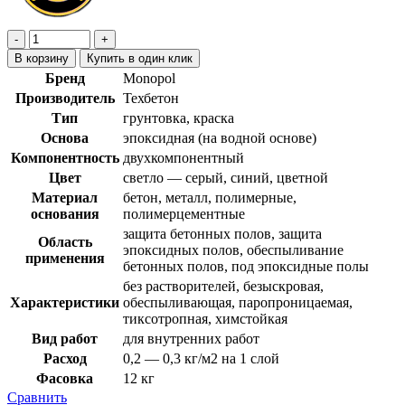
В корзину
Купить в один клик
Бренд
Monopol
Производитель
Техбетон
Тип
грунтовка, краска
Основа
эпоксидная (на водной основе)
Компонентность
двухкомпонентный
Цвет
светло — серый, синий, цветной
Материал
бетон, металл, полимерные,
основания
полимерцементные
защита бетонных полов, защита
Область
эпоксидных полов, обеспыливание
применения
бетонных полов, под эпоксидные полы
без растворителей, безыскровая,
Характеристики
обеспыливающая, паропроницаемая,
тиксотропная, химстойкая
Вид работ
для внутренних работ
Расход
0,2 — 0,3 кг/м2 на 1 слой
Фасовка
12 кг
Сравнить