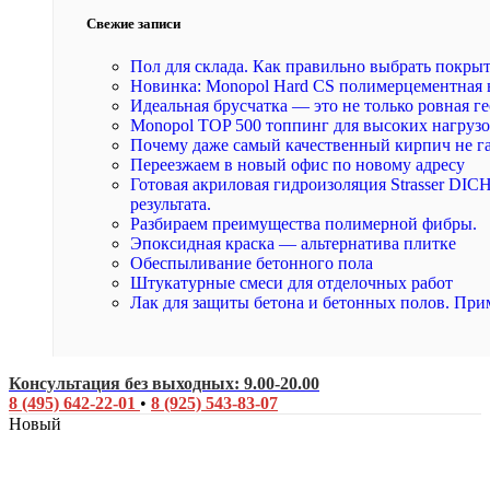
Свежие записи
Пол для склада. Как правильно выбрать покры
Новинка: Monopol Hard CS полимерцементная 
Идеальная брусчатка — это не только ровная ге
Monopol TOP 500 топпинг для высоких нагруз
Почему даже самый качественный кирпич не г
Переезжаем в новый офис по новому адресу
Готовая акриловая гидроизоляция Strasser DI
результата.
Разбираем преимущества полимерной фибры.
Эпоксидная краска — альтернатива плитке
Обеспыливание бетонного пола
Штукатурные смеси для отделочных работ
Лак для защиты бетона и бетонных полов. При
Консультация без выходных: 9.00-20.00
8 (495) 642-22-01
•
8 (925) 543-83-07
Новый