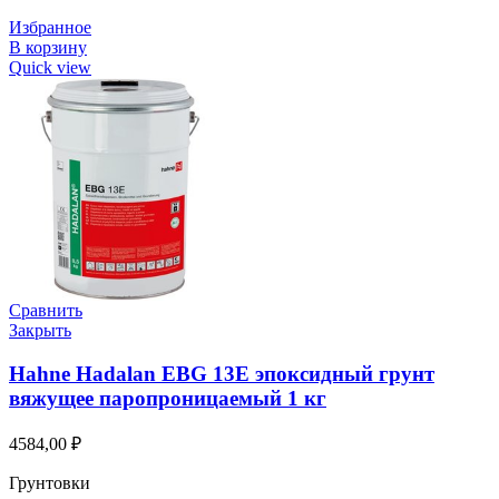
Избранное
В корзину
Quick view
Сравнить
Закрыть
Hahne Hadalan EBG 13E эпоксидный грунт
вяжущее паропроницаемый 1 кг
4584,00
₽
Грунтовки