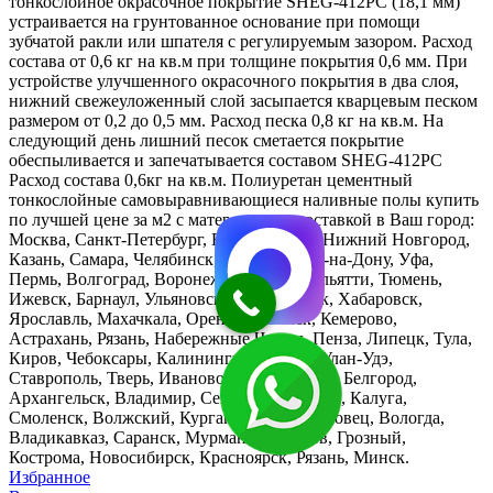
тонкослойное окрасочное покрытие SHEG-412PC (18,1 мм)
устраивается на грунтованное основание при помощи
зубчатой ракли или шпателя с регулируемым зазором. Расход
состава от 0,6 кг на кв.м при толщине покрытия 0,6 мм. При
устройстве улучшенного окрасочного покрытия в два слоя,
нижний свежеуложенный слой засыпается кварцевым песком
размером от 0,2 до 0,5 мм. Расход песка 0,8 кг на кв.м. На
следующий день лишний песок сметается покрытие
обеспыливается и запечатывается составом SHEG-412PC
Расход состава 0,6кг на кв.м. Полиуретан цементный
тонкослойные самовыравнивающиеся наливные полы купить
по лучшей цене за м2 с материалом и доставкой в Ваш город:
Москва, Санкт-Петербург, Екатеринбург, Нижний Новгород,
Казань, Самара, Челябинск, Омск, Ростов-на-Дону, Уфа,
Пермь, Волгоград, Воронеж, Саратов, Тольятти, Тюмень,
Ижевск, Барнаул, Ульяновск, Владивосток, Хабаровск,
Ярославль, Махачкала, Оренбург, Томск, Кемерово,
Астрахань, Рязань, Набережные Челны, Пенза, Липецк, Тула,
Киров, Чебоксары, Калининград, Курск, Улан-Удэ,
Ставрополь, Тверь, Иваново, Брянск, Сочи, Белгород,
Архангельск, Владимир, Севастополь, Чита, Калуга,
Смоленск, Волжский, Курган, Орел, Череповец, Вологда,
Владикавказ, Саранск, Мурманск, Тамбов, Грозный,
Кострома, Новосибирск, Красноярск, Рязань, Минск.
Избранное