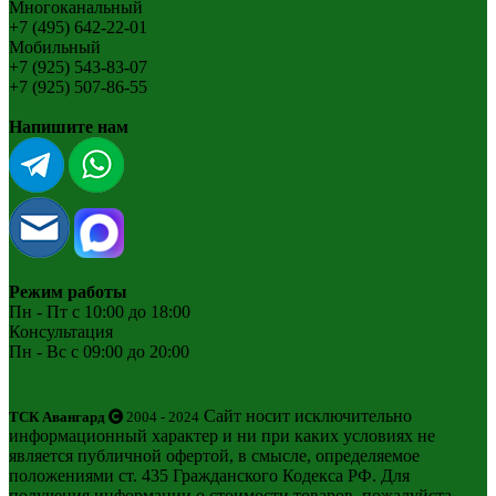
Многоканальный
+7 (495) 642-22-01
Мобильный
+7 (925) 543-83-07
+7 (925) 507-86-55
Напишите нам
Режим работы
Пн - Пт с 10:00 до 18:00
Консультация
Пн - Вс с 09:00 до 20:00
Сайт носит исключительно
ТСК Авангард
2004 - 2024
информационный характер и ни при каких условиях не
является публичной офертой, в смысле, определяемое
положениями ст. 435 Гражданского Кодекса РФ. Для
получения информации о стоимости товаров, пожалуйста,