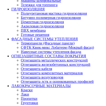
Машины шлифовальные
Тележки для топпинга
ГИДРОИЗОЛЯЦИЯ
Полиуретановая мастика гидроизоляция
Битумно полимерная гидроизоляция
Цементная гидроизоляция
Акриловая гидроизоляция
ПВХ мембрана
Готовые решения
ФАСАДНЫЕ СИСТЕМЫ УТЕПЛЕНИЯ
Термопанели (Фасадные панели)
СФТК Квик-микс Лобатерм (Мокрый фасад)
Навесные системы утепления фасада
ОГНЕЗАЩИТНЫЕ СОСТАВЫ ПОКРЫТИЯ
Огнезащита металлических конструкций
Огнезащита железобетонных конструкций
Огнезащита кабеля
Огнезащита композитных материалов
Огнезащита воздуховодов
Огнезащита лстк и оцинкованных профилей
ЛАКОКРАСОЧНЫЕ МАТЕРИАЛЫ
Краски
Лаки
Пропитки
Грунтовки