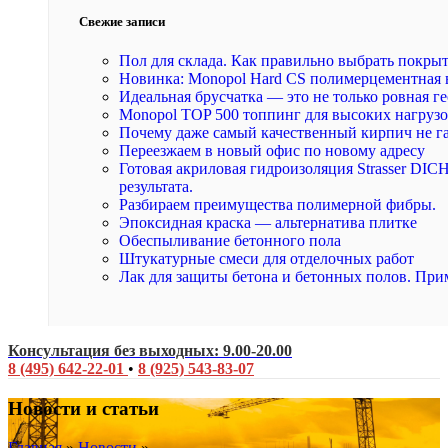
Свежие записи
Пол для склада. Как правильно выбрать покры
Новинка: Monopol Hard CS полимерцементная 
Идеальная брусчатка — это не только ровная ге
Monopol TOP 500 топпинг для высоких нагруз
Почему даже самый качественный кирпич не г
Переезжаем в новый офис по новому адресу
Готовая акриловая гидроизоляция Strasser DI
результата.
Разбираем преимущества полимерной фибры.
Эпоксидная краска — альтернатива плитке
Обеспыливание бетонного пола
Штукатурные смеси для отделочных работ
Лак для защиты бетона и бетонных полов. При
Консультация без выходных: 9.00-20.00
8 (495) 642-22-01
•
8 (925) 543-83-07
Новости и статьи
Главная
»
Новости
»