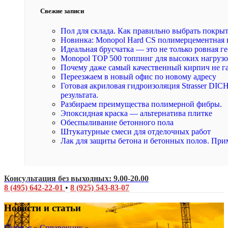
Свежие записи
Пол для склада. Как правильно выбрать покры
Новинка: Monopol Hard CS полимерцементная 
Идеальная брусчатка — это не только ровная ге
Monopol TOP 500 топпинг для высоких нагруз
Почему даже самый качественный кирпич не г
Переезжаем в новый офис по новому адресу
Готовая акриловая гидроизоляция Strasser DI
результата.
Разбираем преимущества полимерной фибры.
Эпоксидная краска — альтернатива плитке
Обеспыливание бетонного пола
Штукатурные смеси для отделочных работ
Лак для защиты бетона и бетонных полов. При
Консультация без выходных: 9.00-20.00
8 (495) 642-22-01
•
8 (925) 543-83-07
Новости и статьи
Главная
»
Справочник
»