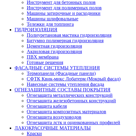
Инструмент для бетонных полов
Инструмент для полимерных полов
Машины затирочные и расходники
Машины шлифовальные
Тележки для топпинга
ГИДРОИЗОЛЯЦИЯ
Полиуретановая мастика гидроизоляция
Битумно полимерная гидроизоляция
Цементная гидроизоляция
Акриловая гидроизоляция
ПВХ мембрана
Готовые решения
ФАСАДНЫЕ СИСТЕМЫ УТЕПЛЕНИЯ
Термопанели (Фасадные панели)
СФТК Квик-микс Лобатерм (Мокрый фасад)
Навесные системы утепления фасада
ОГНЕЗАЩИТНЫЕ СОСТАВЫ ПОКРЫТИЯ
Огнезащита металлических конструкций
Огнезащита железобетонных конструкций
Огнезащита кабеля
Огнезащита композитных материалов
Огнезащита воздуховодов
Огнезащита лстк и оцинкованных профилей
ЛАКОКРАСОЧНЫЕ МАТЕРИАЛЫ
Краски