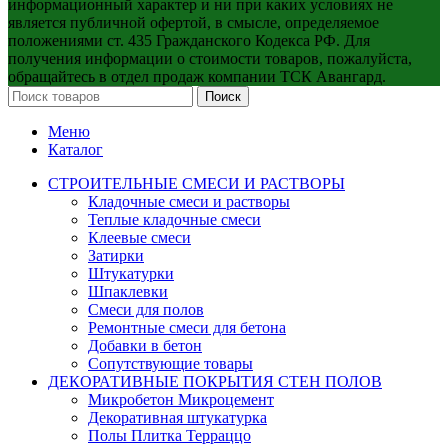
информационный характер и ни при каких условиях не
является публичной офертой, в смысле, определяемое
положениями ст. 435 Гражданского Кодекса РФ. Для
получения информации о стоимости товаров, пожалуйста,
обращайтесь в отдел продаж компании ТСК Авангард.
Поиск
Меню
Каталог
СТРОИТЕЛЬНЫЕ СМЕСИ И РАСТВОРЫ
Кладочные смеси и растворы
Теплые кладочные смеси
Клеевые смеси
Затирки
Штукатурки
Шпаклевки
Смеси для полов
Ремонтные смеси для бетона
Добавки в бетон
Сопутствующие товары
ДЕКОРАТИВНЫЕ ПОКРЫТИЯ СТЕН ПОЛОВ
Микробетон Микроцемент
Декоративная штукатурка
Полы Плитка Терраццо