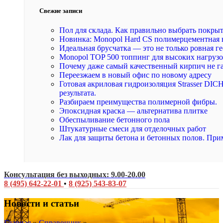
Свежие записи
Пол для склада. Как правильно выбрать покры
Новинка: Monopol Hard CS полимерцементная 
Идеальная брусчатка — это не только ровная ге
Monopol TOP 500 топпинг для высоких нагруз
Почему даже самый качественный кирпич не г
Переезжаем в новый офис по новому адресу
Готовая акриловая гидроизоляция Strasser DI
результата.
Разбираем преимущества полимерной фибры.
Эпоксидная краска — альтернатива плитке
Обеспыливание бетонного пола
Штукатурные смеси для отделочных работ
Лак для защиты бетона и бетонных полов. При
Консультация без выходных: 9.00-20.00
8 (495) 642-22-01
•
8 (925) 543-83-07
Новости и статьи
Главная
»
Справочник
»