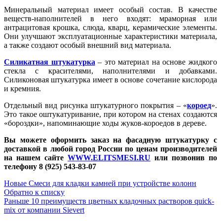
Минеральный материал имеет особый состав. В качестве
веществ-наполнителей в него входят: мраморная или
антрацитовая крошка, слюда, кварц, керамические элементы.
Они улучшают эксплуатационные характеристики материала,
а также создают особый внешний вид материала.
Силикатная штукатурка
– это материал на основе жидкого
стекла с красителями, наполнителями и добавками.
Силиконовая штукатурка имеет в основе сочетание кислорода
и кремния.
Отдельный вид рисунка штукатурного покрытия – «
короед
».
Это такое оштукатуривание, при котором на стенах создаются
«бороздки», напоминающие ходы жуков-короедов в дереве.
Вы можете оформить заказ на фасадную штукатурку с
доставкой в любой город России по ценам производителей
на нашем сайте
WWW.ELITSMESI.RU
или позвонив по
телефону 8 (925) 543-83-07
Новые
Смеси для кладки камней при устройстве колонн
Обратно к списку
Раньше
10 преимуществ цветных кладочных растворов quick-
mix от компании Sievert