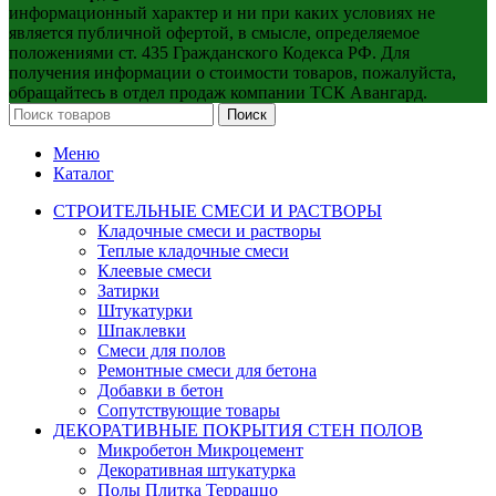
информационный характер и ни при каких условиях не
является публичной офертой, в смысле, определяемое
положениями ст. 435 Гражданского Кодекса РФ. Для
получения информации о стоимости товаров, пожалуйста,
обращайтесь в отдел продаж компании ТСК Авангард.
Поиск
Меню
Каталог
СТРОИТЕЛЬНЫЕ СМЕСИ И РАСТВОРЫ
Кладочные смеси и растворы
Теплые кладочные смеси
Клеевые смеси
Затирки
Штукатурки
Шпаклевки
Смеси для полов
Ремонтные смеси для бетона
Добавки в бетон
Сопутствующие товары
ДЕКОРАТИВНЫЕ ПОКРЫТИЯ СТЕН ПОЛОВ
Микробетон Микроцемент
Декоративная штукатурка
Полы Плитка Терраццо