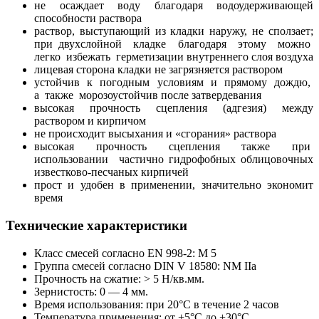
не осаждает воду благодаря водоудерживающей
способности раствора
раствор, выступающий из кладки наружу, не сползает;
при двухслойной кладке благодаря этому можно
легко избежать герметизации внутреннего слоя воздуха
лицевая сторона кладки не загрязняется раствором
устойчив к погодным условиям и прямому дождю,
а также морозоустойчив после затвердевания
высокая прочность сцепления (адгезия) между
раствором и кирпичом
не происходит высыхания и «сгорания» раствора
высокая прочность сцепления также при
использовании частично гидрофобных облицовочных
известково-песчаных кирпичей
прост и удобен в применении, значительно экономит
время
Технические характеристики
Класс смесей согласно EN 998-2: М 5
Группа смесей согласно DIN V 18580: NM IIа
Прочность на сжатие: > 5 Н/кв.мм.
Зернистость: 0 — 4 мм.
Время использования: при 20°С в течение 2 часов
Температура применения: от +5°С до +30°С