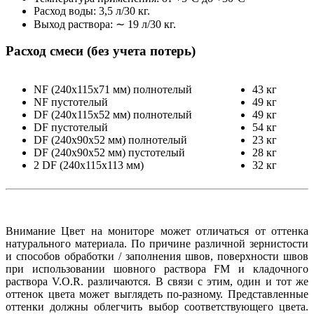
Расход воды: 3,5 л/30 кг.
Выход раствора: ∼ 19 л/30 кг.
Расход смеси (без учета потерь)
NF (240х115х71 мм) полнотелый
43 кг
NF пустотелый
49 кг
DF (240х115х52 мм) полнотелый
49 кг
DF пустотелый
54 кг
DF (240х90х52 мм) полнотелый
23 кг
DF (240х90х52 мм) пустотелый
28 кг
2 DF (240х115х113 мм)
32 кг
Внимание Цвет на мониторе может отличаться от оттенка
натурального материала. По причине различной зернистости
и способов обработки / заполнения швов, поверхности швов
при использовании шовного раствора FM и кладочного
раствора V.O.R. различаются. В связи с этим, один и тот же
оттенок цвета может выглядеть по-разному. Представленные
оттенки должны облегчить выбор соответствующего цвета.