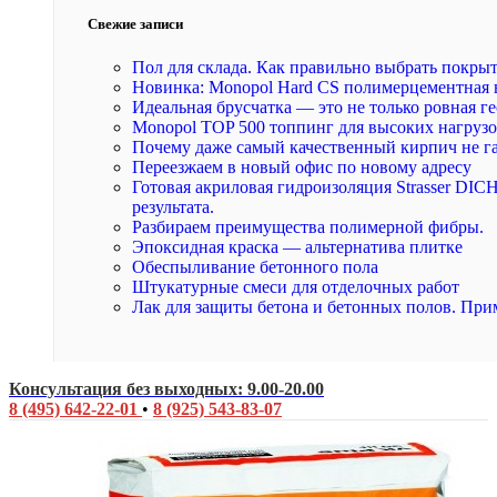
Свежие записи
Пол для склада. Как правильно выбрать покры
Новинка: Monopol Hard CS полимерцементная 
Идеальная брусчатка — это не только ровная ге
Monopol TOP 500 топпинг для высоких нагруз
Почему даже самый качественный кирпич не г
Переезжаем в новый офис по новому адресу
Готовая акриловая гидроизоляция Strasser DI
результата.
Разбираем преимущества полимерной фибры.
Эпоксидная краска — альтернатива плитке
Обеспыливание бетонного пола
Штукатурные смеси для отделочных работ
Лак для защиты бетона и бетонных полов. При
Консультация без выходных: 9.00-20.00
8 (495) 642-22-01
•
8 (925) 543-83-07