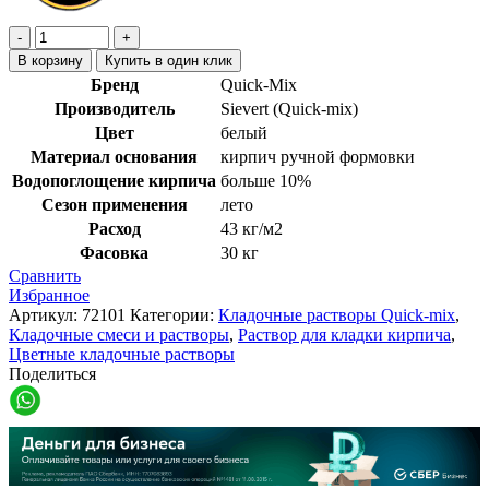
В корзину
Купить в один клик
Бренд
Quick-Mix
Производитель
Sievert (Quick-mix)
Цвет
белый
Материал основания
кирпич ручной формовки
Водопоглощение кирпича
больше 10%
Сезон применения
лето
Расход
43 кг/м2
Фасовка
30 кг
Сравнить
Избранное
Артикул:
72101
Категории:
Кладочные растворы Quick-mix
,
Кладочные смеси и растворы
,
Раствор для кладки кирпича
,
Цветные кладочные растворы
Поделиться