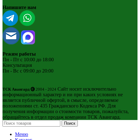
Напишите нам
Режим работы
Пн - Пт с 10:00 до 18:00
Консультация
Пн - Вс с 09:00 до 20:00
Сайт носит исключительно
ТСК Авангард
2004 - 2024
информационный характер и ни при каких условиях не
является публичной офертой, в смысле, определяемое
положениями ст. 435 Гражданского Кодекса РФ. Для
получения информации о стоимости товаров, пожалуйста,
обращайтесь в отдел продаж компании ТСК Авангард.
Поиск
Меню
Каталог