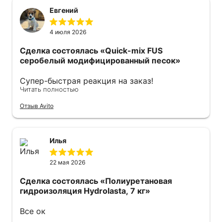
Евгений
4 июля 2026
Сделка состоялась
«Quick-mix FUS
серобелый модифицированный песок»
Супер-быстрая реакция на заказ!
Читать полностью
Оперативно отправили курьера с мешками!
Спасибо огромное все прошло отлично.
Отзыв Avito
Рекомендую.
Илья
22 мая 2026
Сделка состоялась
«Полиуретановая
гидроизоляция Hydrolasta, 7 кг»
Все ок