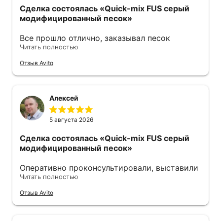
Сделка состоялась
«Quick-mix FUS серый
модифицированный песок»
Все прошло отлично, заказывал песок
Читать полностью
модифицированный. Продавец оперативно
ответил также оперативно все отправил .
Отзыв Avito
Советую 👍
Алексей
5 августа 2026
Сделка состоялась
«Quick-mix FUS серый
модифицированный песок»
Оперативно проконсультировали, выставили
Читать полностью
счёт. Удобно оплачивать по qr-коду. На
следующий день уже забрал, отгрузку
Отзыв Avito
пришлось подождать, правда, но песок
свежий. Советую.