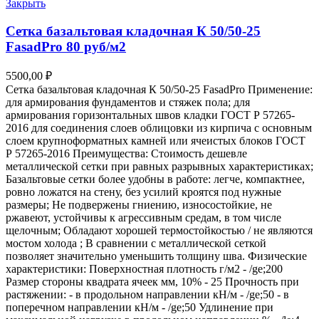
Закрыть
Сетка базальтовая кладочная К 50/50-25
FasadPro 80 руб/м2
5500,00
₽
Сетка базальтовая кладочная К 50/50-25 FasadPro Применение:
для армирования фундаментов и стяжек пола; для
армирования горизонтальных швов кладки ГОСТ Р 57265-
2016 для соединения слоев облицовки из кирпича с основным
слоем крупноформатных камней или ячеистых блоков ГОСТ
Р 57265-2016 Преимущества: Стоимость дешевле
металлической сетки при равных разрывных характеристиках;
Базальтовые сетки более удобны в работе: легче, компактнее,
ровно ложатся на стену, без усилий кроятся под нужные
размеры; Не подвержены гниению, износостойкие, не
ржавеют, устойчивы к агрессивным средам, в том числе
щелочным; Обладают хорошей термостойкостью / не являются
мостом холода ; В сравнении с металлической сеткой
позволяет значительно уменьшить толщину шва. Физические
характеристики: Поверхностная плотность г/м2 - /ge;200
Размер стороны квадрата ячеек мм, 10% - 25 Прочность при
растяжении: - в продольном направлении кН/м - /ge;50 - в
поперечном направлении кН/м - /ge;50 Удлинение при