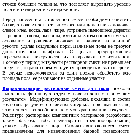
стяжек большой толщины, что позволяет выровнять уровень
пола и нивелировать все неровности.
Перед нанесением затворенной смеси необходимо очистить
базовую поверхность от гипсового или цементного молочка,
следов клея, воска, лака, жира, устранить имеющиеся дефекты
– трещины, сколы, рытвины, вмятины. Затем наносят смесь на
основание и ровняют игольчатым валиком на длинной
рукояти, удаляя воздушные поры. Наливные полы не требуют
дополнительной шлифовки. С целью предупреждения
пересыхания поверхности их накрывают полиэтиленом.
Поскольку период живучести растворной смеси не превышает
получаса, то работы рекомендуется проводить в сжатые сроки.
В случае невозможности за один проход обработать всю
площадь пола, ее разбивают на отдельные участки.
Выравнивающие растворные смеси для пола
позволят
выполнить финишную отделку поверхности с наилучшим
результатом. Модифицирующие добавки, входящие в состав
композита регулируют свойства материала, повышая адгезию,
эластичность, способность к самовыравниванию, текучесть.
Рецептура растворных композитных материалов разработана
таким образом, чтобы предотвратить трещинообразование,
усадку, образование пор. Самовыравнивающиеся смеси
предназначены для нивелирования базовой поверхности,