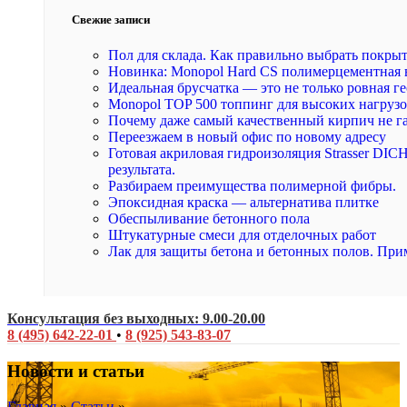
Свежие записи
Пол для склада. Как правильно выбрать покры
Новинка: Monopol Hard CS полимерцементная 
Идеальная брусчатка — это не только ровная ге
Monopol TOP 500 топпинг для высоких нагруз
Почему даже самый качественный кирпич не г
Переезжаем в новый офис по новому адресу
Готовая акриловая гидроизоляция Strasser DI
результата.
Разбираем преимущества полимерной фибры.
Эпоксидная краска — альтернатива плитке
Обеспыливание бетонного пола
Штукатурные смеси для отделочных работ
Лак для защиты бетона и бетонных полов. При
Консультация без выходных: 9.00-20.00
8 (495) 642-22-01
•
8 (925) 543-83-07
Новости и статьи
Главная
»
Статьи
»