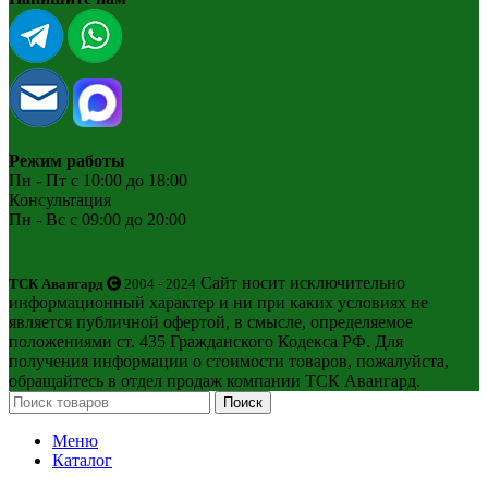
Режим работы
Пн - Пт с 10:00 до 18:00
Консультация
Пн - Вс с 09:00 до 20:00
Сайт носит исключительно
ТСК Авангард
2004 - 2024
информационный характер и ни при каких условиях не
является публичной офертой, в смысле, определяемое
положениями ст. 435 Гражданского Кодекса РФ. Для
получения информации о стоимости товаров, пожалуйста,
обращайтесь в отдел продаж компании ТСК Авангард.
Поиск
Меню
Каталог