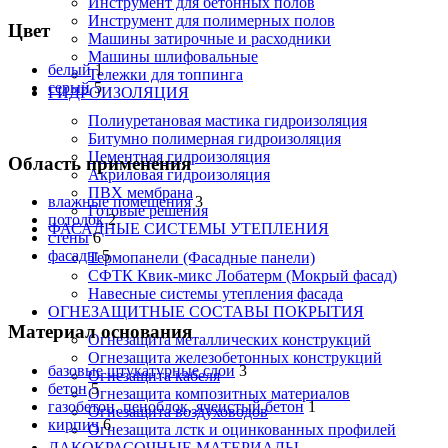
Инструмент для бетонных полов
Инструмент для полимерных полов
Цвет
Машины затирочные и расходники
Машины шлифовальные
белый
1
Тележки для топпинга
серый
5
ГИДРОИЗОЛЯЦИЯ
Полиуретановая мастика гидроизоляция
Битумно полимерная гидроизоляция
Цементная гидроизоляция
Область применения
Акриловая гидроизоляция
ПВХ мембрана
влажные помещения
3
Готовые решения
потолок
2
ФАСАДНЫЕ СИСТЕМЫ УТЕПЛЕНИЯ
стены
6
фасады
5
Термопанели (Фасадные панели)
СФТК Квик-микс Лобатерм (Мокрый фасад)
Навесные системы утепления фасада
ОГНЕЗАЩИТНЫЕ СОСТАВЫ ПОКРЫТИЯ
Материал основания
Огнезащита металлических конструкций
Огнезащита железобетонных конструкций
базовые штукатурные слои
3
Огнезащита кабеля
бетон
5
Огнезащита композитных материалов
газобетон, пеноблок, ячеистый бетон
1
Огнезащита воздуховодов
кирпич
6
Огнезащита лстк и оцинкованных профилей
ЛАКОКРАСОЧНЫЕ МАТЕРИАЛЫ