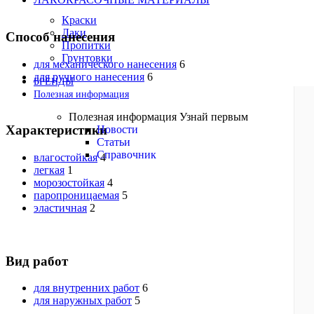
Краски
Лаки
Способ нанесения
Пропитки
Грунтовки
для механического нанесения
6
для ручного нанесения
6
БРЕНДЫ
Полезная информация
Полезная информация
Узнай первым
Характеристики
Новости
Статьи
Справочник
влагостойкая
4
легкая
1
морозостойкая
4
паропроницаемая
5
эластичная
2
Вид работ
для внутренних работ
6
для наружных работ
5