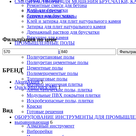
СМЕСИ РАСТВОРЫ ДЛЯ МОЩЕНИЯ БРУСЧАТКИ, К
Ремонтные смеси для бетона
Клей для брусчатки
Добавки в бетон
Затирка для брусчатки
Сопутствующие товары
Клей и затирка для плит натурального камня
Затирка для плит натурального камня
Дренажный раствор для брусчатки
Вяжущие для камня
Фильтрация по цене
ПРОМЫШЛЕННЫЕ ПОЛЫ
Эпоксидные полы
Фильтра
Полиуретановые полы
Полиуретан цементные полы
Цементные полы
БРЕНД
Полимерцементые полы
Топпинговые полы
Akurit
Akurit
5
Бетонно мозаичная плитка
Quick-Mix
Quick-Mix
1
Антистатические полы, плитка
Модульные ПВХ покрытия плитки
Искробезопасные полы, плитки
Краски
Вид
Готовые решения
ОБОРУДОВАНИЕ ИНСТРУМЕНТЫ ДЛЯ ПРОМЫШЛ
выравнивающая
6
Алмазный инструмент
Виброрейки