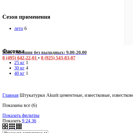
Сезон применения
лето
6
Фасовка
Консультация без выходных: 9.00-20.00
8 (495) 642-22-01
•
8 (925) 543-83-07
25 кг
1
30 кг
4
40 кг
1
Главная
Штукатурки Akurit цементные, известковые, известко
Показаны все (6)
Показать фильтры
Показать
9
24
36