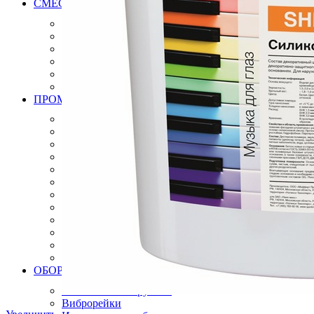
СМЕСИ РАСТВОРЫ ДЛЯ МОЩЕНИЯ БРУСЧАТКИ, К
Клей для брусчатки
Затирка для брусчатки
Клей и затирка для плит натурального камня
Затирка для плит натурального камня
Дренажный раствор для брусчатки
Вяжущие для камня
ПРОМЫШЛЕННЫЕ ПОЛЫ
Эпоксидные полы
Полиуретановые полы
Полиуретан цементные полы
Цементные полы
Полимерцементые полы
Топпинговые полы
Бетонно мозаичная плитка
Антистатические полы, плитка
Модульные ПВХ покрытия плитки
Искробезопасные полы, плитки
Краски
Готовые решения
ОБОРУДОВАНИЕ ИНСТРУМЕНТЫ ДЛЯ ПРОМЫШЛ
Алмазный инструмент
Виброрейки