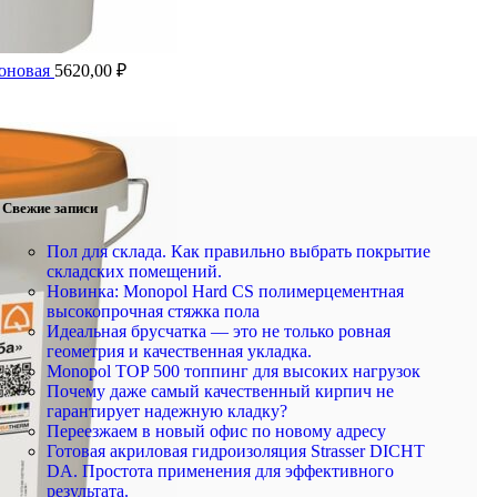
коновая
5620,00
₽
Свежие записи
Пол для склада. Как правильно выбрать покрытие
складских помещений.
Новинка: Monopol Hard CS полимерцементная
высокопрочная стяжка пола
Идеальная брусчатка — это не только ровная
геометрия и качественная укладка.
Monopol TOP 500 топпинг для высоких нагрузок
Почему даже самый качественный кирпич не
гарантирует надежную кладку?
Переезжаем в новый офис по новому адресу
Готовая акриловая гидроизоляция Strasser DICHT
DA. Простота применения для эффективного
результата.