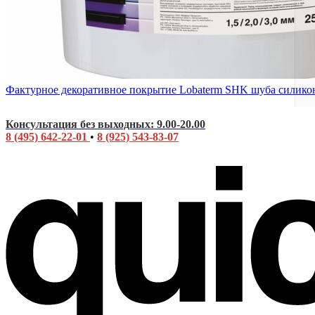
Фактурное декоративное покрытие Lobaterm SHK шуба силико
Консультация без выходных: 9.00-20.00
8 (495) 642-22-01
•
8 (925) 543-83-07