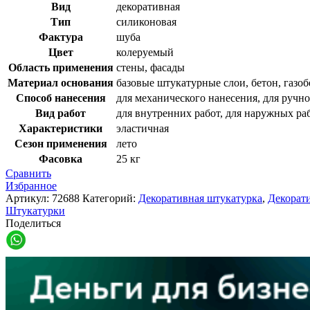
Вид
декоративная
Тип
силиконовая
Фактура
шуба
Цвет
колеруемый
Область применения
стены, фасады
Материал основания
базовые штукатурные слои, бетон, газоб
Способ нанесения
для механического нанесения, для ручн
Вид работ
для внутренних работ, для наружных ра
Характеристики
эластичная
Сезон применения
лето
Фасовка
25 кг
Сравнить
Избранное
Артикул:
72688
Категорий:
Декоративная штукатурка
,
Декорат
Штукатурки
Поделиться