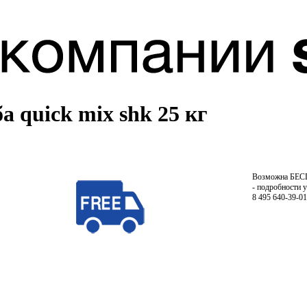
 quick mix shk 25 кг
Возможна БЕ
- подробности 
8 495 640-39-01