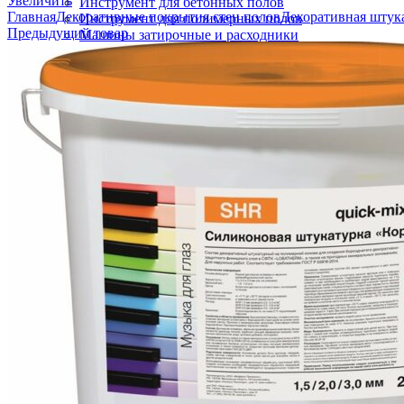
Увеличить
Инструмент для бетонных полов
Главная
Декоративные покрытия стен полов
Декоративная штук
Инструмент для полимерных полов
Предыдущий товар
Машины затирочные и расходники
Машины шлифовальные
Тележки для топпинга
ГИДРОИЗОЛЯЦИЯ
Полиуретановая мастика гидроизоляция
Битумно полимерная гидроизоляция
Цементная гидроизоляция
Акриловая гидроизоляция
ПВХ мембрана
Готовые решения
ФАСАДНЫЕ СИСТЕМЫ УТЕПЛЕНИЯ
Термопанели (Фасадные панели)
СФТК Квик-микс Лобатерм (Мокрый фасад)
Навесные системы утепления фасада
ОГНЕЗАЩИТНЫЕ СОСТАВЫ ПОКРЫТИЯ
Огнезащита металлических конструкций
Огнезащита железобетонных конструкций
Огнезащита кабеля
Огнезащита композитных материалов
Огнезащита воздуховодов
Огнезащита лстк и оцинкованных профилей
ЛАКОКРАСОЧНЫЕ МАТЕРИАЛЫ