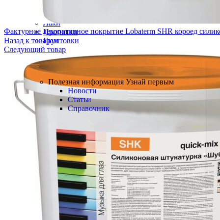
Краски
Лаки
Фактурное декоративное покрытие Lobaterm SHR короед сили
Пропитки
Грунтовки
Назад к товарам
Следующий товар
БРЕНДЫ
Полезная информация
Полезная информация
Узнай первым
Новости
Статьи
Справочник