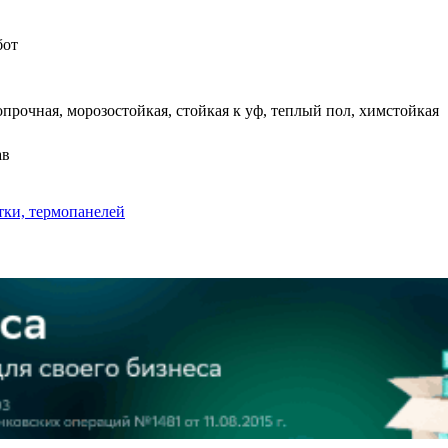
бот
прочная, морозостойкая, стойкая к уф, теплый пол, химстойкая
ав
тки, термопанелей