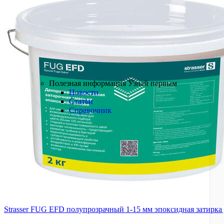
Краски
Лаки
Пропитки
Грунтовки
БРЕНДЫ
Полезная информация
Полезная информация
Узнай первым
Новости
Статьи
Справочник
Strasser FUG EFD полупрозрачный 1-15 мм эпоксидная затирка