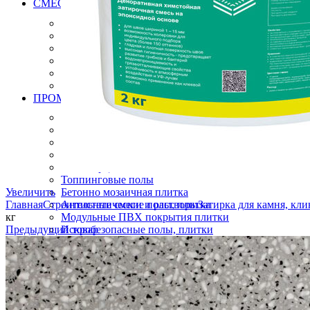
СМЕСИ РАСТВОРЫ ДЛЯ МОЩЕНИЯ БРУСЧАТКИ, К
Клей для брусчатки
Затирка для брусчатки
Клей и затирка для плит натурального камня
Затирка для плит натурального камня
Дренажный раствор для брусчатки
Вяжущие для камня
ПРОМЫШЛЕННЫЕ ПОЛЫ
Эпоксидные полы
Полиуретановые полы
Полиуретан цементные полы
Цементные полы
Полимерцементые полы
Топпинговые полы
Увеличить
Бетонно мозаичная плитка
Главная
Строительные смеси и растворы
Антистатические полы, плитка
Затирка для камня, кл
кг
Модульные ПВХ покрытия плитки
Предыдущий товар
Искробезопасные полы, плитки
Краски
Готовые решения
ОБОРУДОВАНИЕ ИНСТРУМЕНТЫ ДЛЯ ПРОМЫШЛ
Алмазный инструмент
Виброрейки