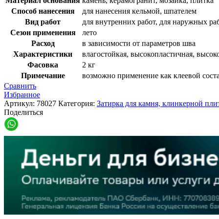
Материал основания
камень, керамогранит, мозаика, плитка
Способ нанесения
для нанесения кельмой, шпателем
Вид работ
для внутренних работ, для наружных ра
Сезон применения
лето
Расход
в зависимости от параметров шва
Характеристики
влагостойкая, высокопластичная, высоко
Фасовка
2 кг
Примечание
возможно применение как клеевой сост
Сравнить
Избранное
Артикул:
78027
Категория:
Затирка для камня, клинкерной пли
Поделиться