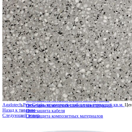
Инструмент для бетонных полов
Инструмент для полимерных полов
Машины затирочные и расходники
Машины шлифовальные
Тележки для топпинга
ГИДРОИЗОЛЯЦИЯ
Полиуретановая мастика гидроизоляция
Битумно полимерная гидроизоляция
Цементная гидроизоляция
Акриловая гидроизоляция
ПВХ мембрана
Готовые решения
ФАСАДНЫЕ СИСТЕМЫ УТЕПЛЕНИЯ
Термопанели (Фасадные панели)
СФТК Квик-микс Лобатерм (Мокрый фасад)
Навесные системы утепления фасада
ОГНЕЗАЩИТНЫЕ СОСТАВЫ ПОКРЫТИЯ
Огнезащита металлических конструкций
Agglotech PepeGrigio, мраморная слэб плита терраццо, кв.м.
Цен
Огнезащита железобетонных конструкций
Назад к товарам
Огнезащита кабеля
Следующий товар
Огнезащита композитных материалов
Огнезащита воздуховодов
Огнезащита лстк и оцинкованных профилей
ЛАКОКРАСОЧНЫЕ МАТЕРИАЛЫ