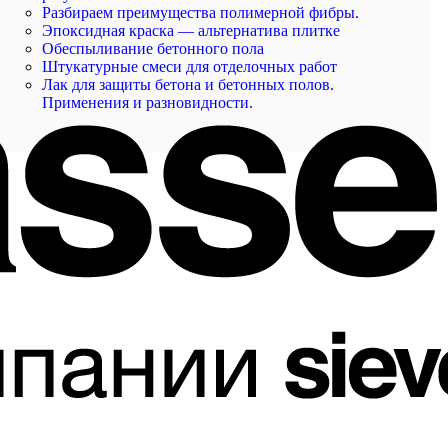
Разбираем преимущества полимерной фибры.
Эпоксидная краска — альтернатива плитке
Обеспыливание бетонного пола
Штукатурные смеси для отделочных работ
Лак для защиты бетона и бетонных полов.
Применения и разновидности.