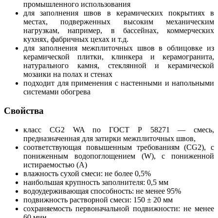
промышленного использования
для заполнения швов в керамических покрытиях в
местах, подверженных высоким механическим
нагрузкам, например, в бассейнах, коммерческих
кухнях, фабричных цехах и т.д.
для заполнения межплиточных швов в облицовке из
керамической плитки, клинкера и керамогранита,
натурального камня, стеклянной и керамической
мозаики на полах и стенах
подходит для применения с настенными и напольными
системами обогрева
Свойства
класс CG2 WA по ГОСТ Р 58271 — смесь,
предназначенная для затирки межплиточных швов,
соответствующая повышенным требованиям (CG2), с
пониженным водопоглощением (W), с пониженной
истираемостью (А)
влажность сухой смеси: не более 0,5%
наибольшая крупность заполнителя: 0,5 мм
водоудерживающая способность: не менее 95%
подвижность растворной смеси: 150 ± 20 мм
сохраняемость первоначальной подвижности: не менее
60 мин.