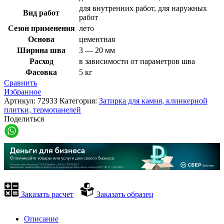
для внутренних работ, для наружных
Вид работ
работ
Сезон применения
лето
Основа
цементная
Ширина шва
3 — 20 мм
Расход
в зависимости от параметров шва
Фасовка
5 кг
Сравнить
Избранное
Артикул:
72933
Категория:
Затирка для камня, клинкерной
плитки, термопанелей
Поделиться
Заказать расчет
Заказать образец
Описание