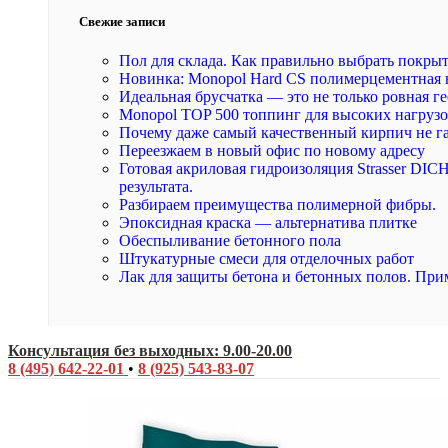
Свежие записи
Пол для склада. Как правильно выбрать покры
Новинка: Monopol Hard CS полимерцементная 
Идеальная брусчатка — это не только ровная ге
Monopol TOP 500 топпинг для высоких нагруз
Почему даже самый качественный кирпич не г
Переезжаем в новый офис по новому адресу
Готовая акриловая гидроизоляция Strasser DI
результата.
Разбираем преимущества полимерной фибры.
Эпоксидная краска — альтернатива плитке
Обеспыливание бетонного пола
Штукатурные смеси для отделочных работ
Лак для защиты бетона и бетонных полов. При
Консультация без выходных: 9.00-20.00
8 (495) 642-22-01
•
8 (925) 543-83-07