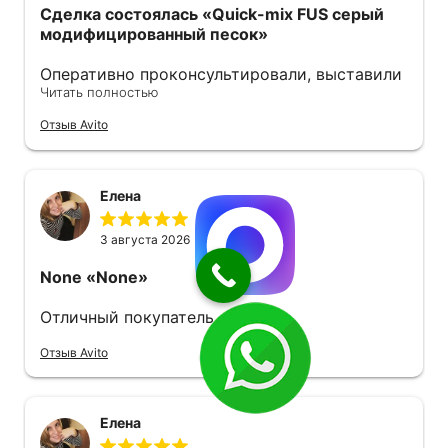
Сделка состоялась
«Quick-mix FUS серый
модифицированный песок»
Оперативно проконсультировали, выставили
Читать полностью
счёт. Удобно оплачивать по qr-коду. На
следующий день уже забрал, отгрузку
Отзыв Avito
пришлось подождать, правда, но песок
свежий. Советую.
Елена
3 августа 2026
None
«None»
Отличный покупатель
Отзыв Avito
Елена