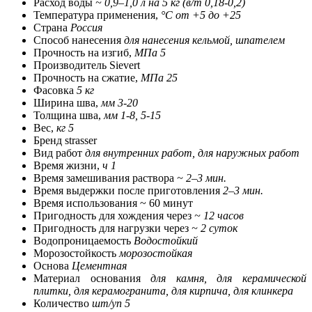
Расход воды
~ 0,9–1,0 л на 5 кг (в/т 0,18-0,2)
Температура применения,
°С от +5 до +25
Страна
Россия
Способ нанесения
для нанесения кельмой, шпателем
Прочность на изгиб,
МПа 5
Производитель Sievert
Прочность на сжатие,
МПа 25
Фасовка
5 кг
Ширина шва,
мм 3-20
Толщина шва,
мм 1-8, 5-15
Вес,
кг 5
Бренд strasser
Вид работ
для внутренних работ, для наружных работ
Время жизни,
ч 1
Время замешивания раствора
~ 2–3 мин.
Время выдержки после приготовления
2–3 мин.
Время использования ~ 60 минут
Пригодность для хождения через
~ 12 часов
Пригодность для нагрузки через
~ 2 суток
Водопроницаемость
Водостойкий
Морозостойкость
морозостойкая
Основа
Цементная
Материал основания
для камня, для керамической
плитки, для керамогранита, для кирпича, для клинкера
Количество
шт/уп 5