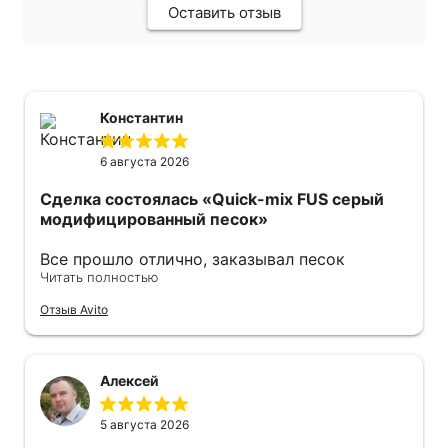
Оставить отзыв
Константин
6 августа 2026
Сделка состоялась
«Quick-mix FUS серый
модифицированный песок»
Все прошло отлично, заказывал песок
Читать полностью
модифицированный. Продавец оперативно
ответил также оперативно все отправил .
Отзыв Avito
Советую 👍
Алексей
5 августа 2026