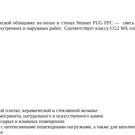
ческой облицовке на полах и стенах Strasser FUG FFC — смесь
внутренних и наружных работ. Соответствует классу CG2 WA со
ой плитке, керамической и стеклянной мозаике
могранита, натурального и искусственного камня
, сырых и влажных помещениях
 с интенсивными пешеходными нагрузками, а также для заполне
ах