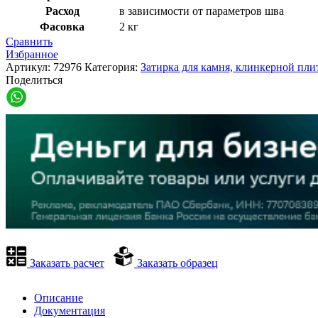
Расход
в зависимости от параметров шва
Фасовка
2 кг
Сравнить
Избранное
Артикул:
72976
Категория:
Затирка для камня, клинкерной пли
Поделиться
Заказать расчет
Заказать образец
Описание
Документация