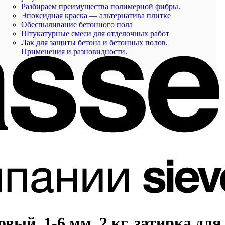
Разбираем преимущества полимерной фибры.
Эпоксидная краска — альтернатива плитке
Обеспыливание бетонного пола
Штукатурные смеси для отделочных работ
Лак для защиты бетона и бетонных полов.
Применения и разновидности.
вый, 1-6 мм, 2 кг, затирка дл