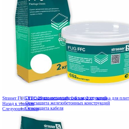
Инструмент для бетонных полов
Инструмент для полимерных полов
Машины затирочные и расходники
Машины шлифовальные
Тележки для топпинга
ГИДРОИЗОЛЯЦИЯ
Полиуретановая мастика гидроизоляция
Битумно полимерная гидроизоляция
Цементная гидроизоляция
Акриловая гидроизоляция
ПВХ мембрана
Готовые решения
ФАСАДНЫЕ СИСТЕМЫ УТЕПЛЕНИЯ
Термопанели (Фасадные панели)
СФТК Квик-микс Лобатерм (Мокрый фасад)
Навесные системы утепления фасада
ОГНЕЗАЩИТНЫЕ СОСТАВЫ ПОКРЫТИЯ
Огнезащита металлических конструкций
Strasser FUG FFC 29 шоколадный, 1-6 мм, 2 кг, затирка для пл
Огнезащита железобетонных конструкций
Назад к товарам
Огнезащита кабеля
Следующий товар
Огнезащита композитных материалов
Огнезащита воздуховодов
Огнезащита лстк и оцинкованных профилей
ЛАКОКРАСОЧНЫЕ МАТЕРИАЛЫ