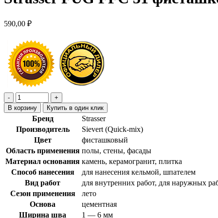
590,00
₽
В корзину
Купить в один клик
Бренд
Strasser
Производитель
Sievert (Quick-mix)
Цвет
фисташковый
Область применения
полы, стены, фасады
Материал основания
камень, керамогранит, плитка
Способ нанесения
для нанесения кельмой, шпателем
Вид работ
для внутренних работ, для наружных ра
Сезон применения
лето
Основа
цементная
Ширина шва
1 — 6 мм