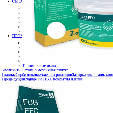
СМЕСИ РАСТВОРЫ ДЛЯ МОЩЕНИЯ БРУСЧАТКИ, К
Клей для брусчатки
Затирка для брусчатки
Клей и затирка для плит натурального камня
Затирка для плит натурального камня
Дренажный раствор для брусчатки
Вяжущие для камня
ПРОМЫШЛЕННЫЕ ПОЛЫ
Эпоксидные полы
Полиуретановые полы
Полиуретан цементные полы
Цементные полы
Полимерцементые полы
Топпинговые полы
Увеличить
Бетонно мозаичная плитка
Главная
Строительные смеси и растворы
Антистатические полы, плитка
Затирка для камня, кл
Предыдущий товар
Модульные ПВХ покрытия плитки
Искробезопасные полы, плитки
Краски
Готовые решения
ОБОРУДОВАНИЕ ИНСТРУМЕНТЫ ДЛЯ ПРОМЫШЛ
Алмазный инструмент
Виброрейки