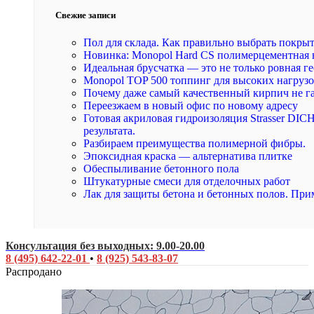
Свежие записи
Пол для склада. Как правильно выбрать покры
Новинка: Monopol Hard CS полимерцементная 
Идеальная брусчатка — это не только ровная ге
Monopol TOP 500 топпинг для высоких нагруз
Почему даже самый качественный кирпич не г
Переезжаем в новый офис по новому адресу
Готовая акриловая гидроизоляция Strasser DI
результата.
Разбираем преимущества полимерной фибры.
Эпоксидная краска — альтернатива плитке
Обеспыливание бетонного пола
Штукатурные смеси для отделочных работ
Лак для защиты бетона и бетонных полов. При
Консультация без выходных: 9.00-20.00
8 (495) 642-22-01
•
8 (925) 543-83-07
Распродано