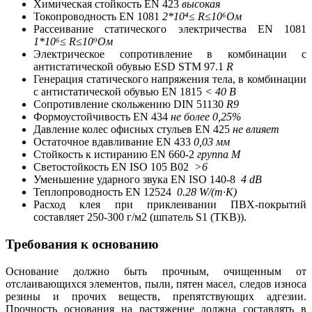
Химическая стойкость EN 423
высокая
Токопроводность EN 1081
2*10⁴≤ R≤10⁶Ом
Рассеивание статического электричества EN 1081
1*10⁶≤ R≤10⁹Ом
Электрическое сопротивление в комбинации с
антистатической обувью ESD STM 97.1
R
Генерация статического напряжения тела, в комбинации
с антистатической обувью EN 1815
< 40 В
Сопротивление скольжению DIN 51130
R9
Формоустойчивость EN 434
не более 0,25%
Давление колес офисных стульев EN 425
не влияет
Остаточное вдавливание EN 433
0,03 мм
Стойкость к истиранию EN 660-2
группа М
Светостойкость EN ISO 105 B02
>6
Уменьшение ударного звука EN ISO 140-8
4 dB
Теплопроводность EN 12524
0.28 W/(m·K)
Расход клея при приклеивании ПВХ-покрытий
составляет 250-300 г/м2 (шпатель S1 (TKB)).
Требования к основанию
Основание должно быть прочным, очищенным от
отслаивающихся элементов, пыли, пятен масел, следов износа
резины и прочих веществ, препятствующих адгезии.
Прочность основания на растяжение должна составлять в