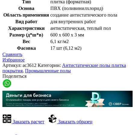
Тип
плитка (форматная)
Основа
ПВХ (поливинилхлорид)
Область применения
создание антистатического пола
Вид работ
для внутренних работ
Характеристики
антистатическая, теплый пол
Размер (д*ш*в)
600 х 600 х 3 мм
Вес
6,1 кг/м2
Фасовка
17 шт (6,12 м2)
Сравнить
Избранное
Артикул:
ac3612
Категории:
Антистатические полы плитка
покрытия
,
Промышленные полы
Поделиться
Заказать расчет
Заказать образец