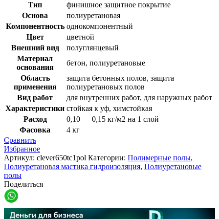
Тип
финишное защитное покрытие
Основа
полиуретановая
Компонентность
однокомпонентный
Цвет
цветной
Внешний вид
полуглянцевый
Материал
бетон, полиуретановые
основания
Область
защита бетонных полов, защита
применения
полиуретановых полов
Вид работ
для внутренних работ, для наружных работ
Характеристики
стойкая к уф, химстойкая
Расход
0,10 — 0,15 кг/м2 на 1 слой
Фасовка
4 кг
Сравнить
Избранное
Артикул:
clever650tc1pol
Категории:
Полимерные полы
,
Полиуретановая мастика гидроизоляция
,
Полиуретановые
полы
Поделиться