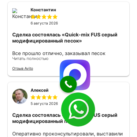
Константин
6 августа 2026
Сделка состоялась
«Quick-mix FUS серый
модифицированный песок»
Все прошло отлично, заказывал песок
Читать полностью
модифицированный. Продавец оперативно
ответил также оперативно все отправил .
Отзыв Avito
Советую 👍
Алексей
5 августа 2026
Сделка состоялась
«Quick-mix FUS серый
модифицированный песок»
Оперативно проконсультировали, выставили