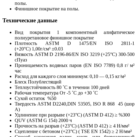
полы.
Финишное покрытие на полы.
Технические данные
Вид покрытия 1 компонентный алифатическое
полиуретановое финишное покрытие
Плотность ASTM D 1475/EN ISO 2811-1
(+20°С) 1,00г/cм³ ±0.03
Вязкость ASTM D 2196-86/EN ISO 3219 (+25°С) 300-500
сПуаз
Проницаемость водяных паров (EN ISO 7789) 0,8 г/ м²
час
Расход для каждого слоя минимум: 0,10 — 0,15 кг/м²
Блеск Полублестящий
Теплоустойчивость 80 ˚C в течении 100 дней
Рабочая температура От -5 ˚C до +30 ˚C
Сухой остаток %50
Твердость ASTM D2240,DIN 53505, ISO R 868 45 (шор
A)
Удлинение при разрыве (+23°C) (ASTM D 412) ≥ %300
QUV (ASTM G 154) 2000 ч
Прочность на разрыв (+23°C) (ASTM D 412) ≥ 4 Н/мм²
Сцепление с бетоном (+23°C) ( TSE EN 1542) ≥ 2 Н/мм²
Способ нанесения валик, кисть или безвоздушный