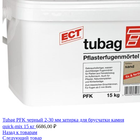
Tubag PFK черный 2-30 мм затирка для брусчатки камня
quick-mix 15 кг
6686,00
₽
Назад к товарам
Следующий товар