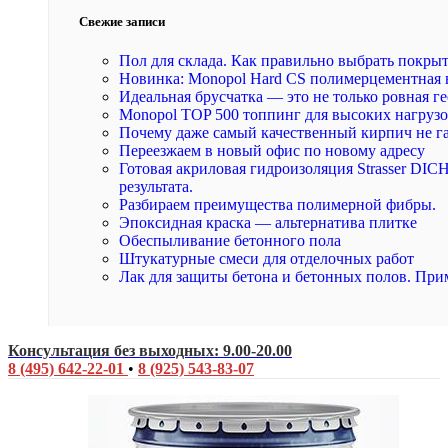
Свежие записи
Пол для склада. Как правильно выбрать покры
Новинка: Monopol Hard CS полимерцементная 
Идеальная брусчатка — это не только ровная ге
Monopol TOP 500 топпинг для высоких нагруз
Почему даже самый качественный кирпич не г
Переезжаем в новый офис по новому адресу
Готовая акриловая гидроизоляция Strasser DI
результата.
Разбираем преимущества полимерной фибры.
Эпоксидная краска — альтернатива плитке
Обеспыливание бетонного пола
Штукатурные смеси для отделочных работ
Лак для защиты бетона и бетонных полов. При
Консультация без выходных: 9.00-20.00
8 (495) 642-22-01
•
8 (925) 543-83-07