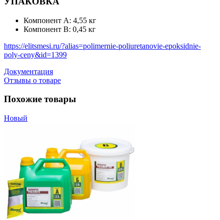
УПАКОВКА
Компонент А: 4,55 кг
Компонент В: 0,45 кг
https://elitsmesi.ru/?alias=polimernie-poliuretanovie-epoksidnie-
poly-ceny&id=1399
Документация
Отзывы о товаре
Похожие товары
Новый