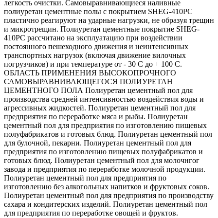
легкость очистки. Самовыравнивающиеся наливные
полиуретан цементные полы с покрытием SHEG-410PC
пластично реагируют на ударные нагрузки, не образуя трещин
и микротрещин. Полиуретан цементные покрытие SHEG-
410PC рассчитано на эксплуатацию при воздействии
постоянного пешеходного движения и неинтенсивных
транспортных нагрузок (включая движение вилочных
погрузчиков) и при температуре от - 30 С до + 100 С.
ОБЛАСТЬ ПРИМЕНЕНИЯ ВЫСОКОПРОЧНОГО
САМОВЫРАВНИВАЮЩЕГОСЯ ПОЛИУРЕТАН
ЦЕМЕНТНОГО ПОЛА Полиуретан цементный пол для
производства средней интенсивностью воздействия воды и
агрессивных жидкостей. Полиуретан цементный пол для
предприятия по переработке мяса и рыбы. Полиуретан
цементный пол для предприятия по изготовлению пищевых
полуфабрикатов и готовых блюд. Полиуретан цементный пол
для булочной, пекарни. Полиуретан цементный пол для
предприятия по изготовлению пищевых полуфабрикатов и
готовых блюд. Полиуретан цементный пол для молочнгог
завода и предприятия по переработке молочной продукции.
Полиуретан цементный пол для предприятия по
изготовлению без алкогольных напитков и фруктовых соков.
Полиуретан цементный пол для предприятия по производству
сахара и кондитерских изделий. Полиуретан цементный пол
для предприятия по переработке овощей и фруктов.