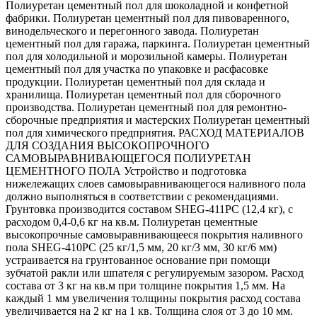
Полиуретан цементный пол для шоколадной и конфетной
фабрики. Полиуретан цементный пол для пивоваренного,
винодельческого и перегонного завода. Полиуретан
цементный пол для гаража, паркинга. Полиуретан цементный
пол для холодильной и морозильной камеры. Полиуретан
цементный пол для участка по упаковке и расфасовке
продукции. Полиуретан цементный пол для склада и
хранилища. Полиуретан цементный пол для сборочного
производства. Полиуретан цементный пол для ремонтно-
сборочные предприятия и мастерских Полиуретан цементный
пол для химического предприятия. РАСХОД МАТЕРИАЛОВ
ДЛЯ СОЗДАНИЯ ВЫСОКОПРОЧНОГО
САМОВЫРАВНИВАЮЩЕГОСЯ ПОЛИУРЕТАН
ЦЕМЕНТНОГО ПОЛА Устройство и подготовка
нижележащих слоев самовыравнивающегося наливного пола
должно выполняться в соответствии с рекомендациями.
Грунтовка производится составом SHEG-411PC (12,4 кг), с
расходом 0,4-0,6 кг на кв.м. Полиуретан цементные
высокопрочные самовыравнивающееся покрытия наливного
пола SHEG-410PC (25 кг/1,5 мм, 20 кг/3 мм, 30 кг/6 мм)
устраивается на грунтованное основание при помощи
зубчатой ракли или шпателя с регулируемым зазором. Расход
состава от 3 кг на кв.м при толщине покрытия 1,5 мм. На
каждый 1 мм увеличения толщины покрытия расход состава
увеличивается на 2 кг на 1 кв. Толщина слоя от 3 до 10 мм.