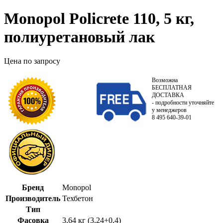
Monopol Policrete 110, 5 кг,
полиуретановый лак
Цена по запросу
Возможна
БЕСПЛАТНАЯ
ДОСТАВКА
- подробности уточняйте
у менеджеров
8 495 640-39-01
Бренд
Monopol
Производитель
Техбетон
Тип
Фасовка
3,64 кг (3,24+0,4)