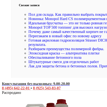
Свежие записи
Пол для склада. Как правильно выбрать покры
Новинка: Monopol Hard CS полимерцементная 
Идеальная брусчатка — это не только ровная ге
Monopol TOP 500 топпинг для высоких нагруз
Почему даже самый качественный кирпич не г
Переезжаем в новый офис по новому адресу
Готовая акриловая гидроизоляция Strasser DI
результата.
Разбираем преимущества полимерной фибры.
Эпоксидная краска — альтернатива плитке
Обеспыливание бетонного пола
Штукатурные смеси для отделочных работ
Лак для защиты бетона и бетонных полов. При
Консультация без выходных: 9.00-20.00
8 (495) 642-22-01
•
8 (925) 543-83-07
Распродано