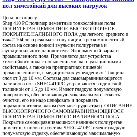
пол химстойкий для высоких нагрузок
Цена по запросу
Sheg 410 PC полимер цементные тонкослойные полы
ПОЛИУРЕТАН ЦЕМЕНТНОЕ ВЫСОКОПРОЧНОЕ
ПОКРЫТИЕ НАЛИВНОГО ПОЛА для легкого, среднего и
тяж/#1104;лого режима эксплуатации, трехкомпонентный
состав на основе водной эмульсии полиуретана и
функционального наполнителя. Экономичный вариант
промышленного пола. Применяется для устройства
химстойкого пола с повышенными эксплуатационными
свойствами, а также на предприятиях пищевой
промышленности, в медицинских учреждениях. Толщина
слоя от 3 до 10 мм. Составы для самовыравнивающегося
наливного пола SHEG-410PC устраиваются в один слой
толщиной от 1,5 до 10 мм. Имеют гладкую полуматовую
поверхность, обеспечивающую максимальную легкость
очистки, его не надо шлифовать и покрывать
поразаполнителем, лаком (меньше трудозатрат). ОПИСАНИЕ
ВЫСОКОПРОЧНОГО САМОВЫРАВНИВАЮЩЕГОСЯ
ПОЛИУРЕТАН ЦЕМЕНТНОГО НАЛИВНОГО ПОЛА
Покрытие самовыравнивающихся наливных полиуретан
цементных полов из состава SHEG-410PC имеют гладкую
полуматовую отделку, обеспечивающую максимальную