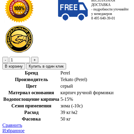
БЕСПЛАТНАЯ
ДОСТАВКА
- подробности уточняйте
у менеджеров
8 495 640-39-01
В корзину
Купить в один клик
Бренд
Perel
Производитель
Tekato (Perel)
Цвет
серый
Материал основания
кирпич ручной формовки
Водопоглощение кирпича
5-15%
Сезон применения
зима (-10с)
Расход
39 кг/м2
Фасовка
50 кг
Сравнить
Избранное