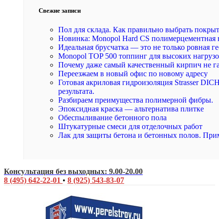
Свежие записи
Пол для склада. Как правильно выбрать покры
Новинка: Monopol Hard CS полимерцементная 
Идеальная брусчатка — это не только ровная ге
Monopol TOP 500 топпинг для высоких нагруз
Почему даже самый качественный кирпич не г
Переезжаем в новый офис по новому адресу
Готовая акриловая гидроизоляция Strasser DI
результата.
Разбираем преимущества полимерной фибры.
Эпоксидная краска — альтернатива плитке
Обеспыливание бетонного пола
Штукатурные смеси для отделочных работ
Лак для защиты бетона и бетонных полов. При
Консультация без выходных: 9.00-20.00
8 (495) 642-22-01
•
8 (925) 543-83-07