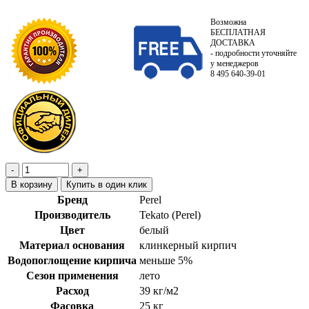
Возможна
БЕСПЛАТНАЯ
ДОСТАВКА
- подробности уточняйте
у менеджеров
8 495 640-39-01
В корзину
Купить в один клик
Бренд
Perel
Производитель
Tekato (Perel)
Цвет
белый
Материал основания
клинкерный кирпич
Водопоглощение кирпича
меньше 5%
Сезон применения
лето
Расход
39 кг/м2
Фасовка
25 кг