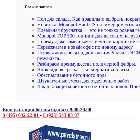
Свежие записи
Пол для склада. Как правильно выбрать покры
Новинка: Monopol Hard CS полимерцементная 
Идеальная брусчатка — это не только ровная ге
Monopol TOP 500 топпинг для высоких нагруз
Почему даже самый качественный кирпич не г
Переезжаем в новый офис по новому адресу
Готовая акриловая гидроизоляция Strasser DI
результата.
Разбираем преимущества полимерной фибры.
Эпоксидная краска — альтернатива плитке
Обеспыливание бетонного пола
Штукатурные смеси для отделочных работ
Лак для защиты бетона и бетонных полов. При
Консультация без выходных: 9.00-20.00
8 (495) 642-22-01
•
8 (925) 543-83-07