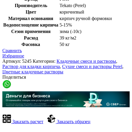
Производитель
Tekato (Perel)
Цвет
коричневый
Материал основания
кирпич ручной формовки
Водопоглощение кирпича
5-15%
Сезон применения
зима (-10с)
Расход
39 кг/м2
Фасовка
50 кг
Сравнить
Избранное
Артикул:
5245
Категории:
Кладочные смеси и растворы
,
Раствор для кладки кирпича
,
Сухие смеси и растворы Perel
,
Цветные кладочные растворы
Поделиться
Заказать расчет
Заказать образец