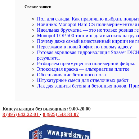
Свежие записи
Пол для склада. Как правильно выбрать покры
Новинка: Monopol Hard CS полимерцементная 
Идеальная брусчатка — это не только ровная ге
Monopol TOP 500 топпинг для высоких нагруз
Почему даже самый качественный кирпич не г
Переезжаем в новый офис по новому адресу
Готовая акриловая гидроизоляция Strasser DI
результата.
Разбираем преимущества полимерной фибры.
Эпоксидная краска — альтернатива плитке
Обеспыливание бетонного пола
Штукатурные смеси для отделочных работ
Лак для защиты бетона и бетонных полов. При
Консультация без выходных: 9.00-20.00
8 (495) 642-22-01
•
8 (925) 543-83-07