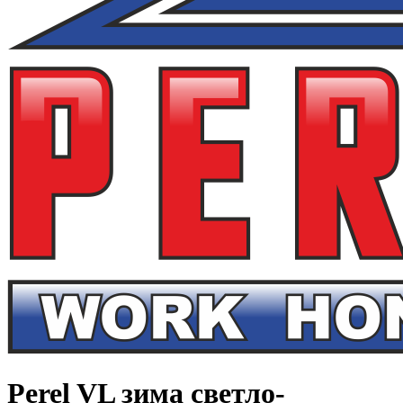
Perel VL зима светло-