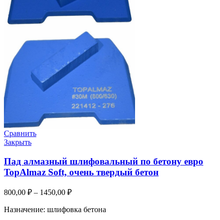
Сравнить
Закрыть
Пад алмазный шлифовальный по бетону евро
TopAlmaz Soft, очень твердый бетон
800,00
₽
–
1450,00
₽
Назначение: шлифовка бетона