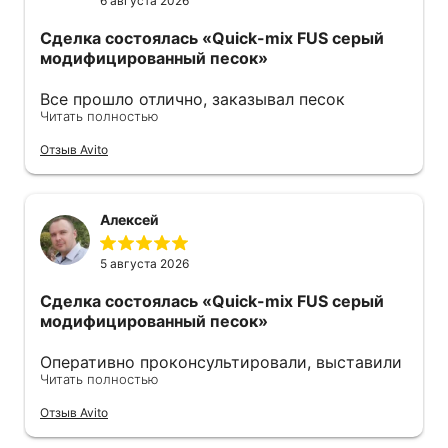
6 августа 2026
Сделка состоялась
«Quick-mix FUS серый
модифицированный песок»
Все прошло отлично, заказывал песок
Читать полностью
модифицированный. Продавец оперативно
ответил также оперативно все отправил .
Отзыв Avito
Советую 👍
Алексей
5 августа 2026
Сделка состоялась
«Quick-mix FUS серый
модифицированный песок»
Оперативно проконсультировали, выставили
Читать полностью
счёт. Удобно оплачивать по qr-коду. На
следующий день уже забрал, отгрузку
Отзыв Avito
пришлось подождать, правда, но песок
свежий. Советую.