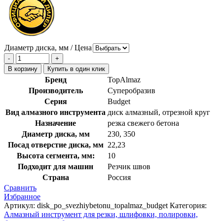
Диаметр диска, мм / Цена
В корзину
Купить в один клик
Бренд
TopAlmaz
Производитель
Суперобразив
Серия
Budget
Вид алмазного инструмента
диск алмазный, отрезной круг
Назначение
резка свежего бетона
Диаметр диска, мм
230, 350
Посад отверстие диска, мм
22,23
Высота сегмента, мм:
10
Подходит для машин
Резчик швов
Страна
Россия
Сравнить
Избранное
Артикул:
disk_po_svezhiybetonu_topalmaz_budget
Категория:
Алмазный инструмент для резки, шлифовки, полировки,