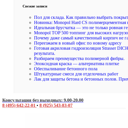
Свежие записи
Пол для склада. Как правильно выбрать покры
Новинка: Monopol Hard CS полимерцементная 
Идеальная брусчатка — это не только ровная ге
Monopol TOP 500 топпинг для высоких нагруз
Почему даже самый качественный кирпич не г
Переезжаем в новый офис по новому адресу
Готовая акриловая гидроизоляция Strasser DI
результата.
Разбираем преимущества полимерной фибры.
Эпоксидная краска — альтернатива плитке
Обеспыливание бетонного пола
Штукатурные смеси для отделочных работ
Лак для защиты бетона и бетонных полов. При
Консультация без выходных: 9.00-20.00
8 (495) 642-22-01
•
8 (925) 543-83-07