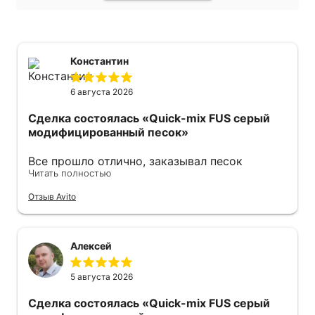
Константин
6 августа 2026
Сделка состоялась
«Quick-mix FUS серый
модифицированный песок»
Все прошло отлично, заказывал песок
Читать полностью
модифицированный. Продавец оперативно
ответил также оперативно все отправил .
Отзыв Avito
Советую 👍
Алексей
5 августа 2026
Сделка состоялась
«Quick-mix FUS серый