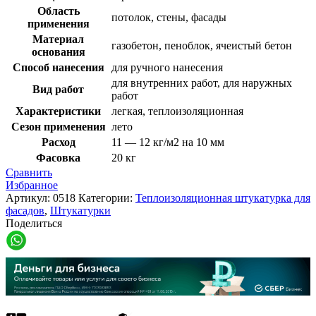
Область
потолок, стены, фасады
применения
Материал
газобетон, пеноблок, ячеистый бетон
основания
Способ нанесения
для ручного нанесения
для внутренних работ, для наружных
Вид работ
работ
Характеристики
легкая, теплоизоляционная
Сезон применения
лето
Расход
11 — 12 кг/м2 на 10 мм
Фасовка
20 кг
Сравнить
Избранное
Артикул:
0518
Категории:
Теплоизоляционная штукатурка для
фасадов
,
Штукатурки
Поделиться