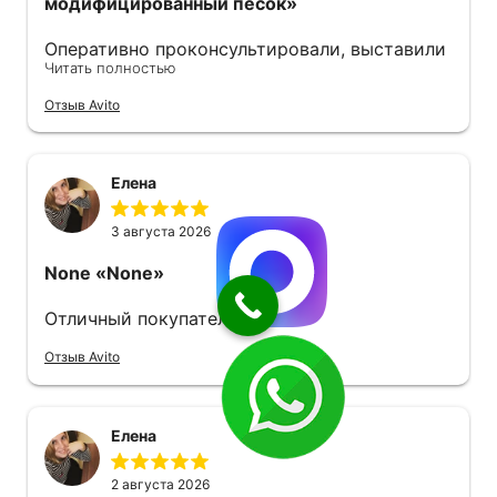
модифицированный песок»
Оперативно проконсультировали, выставили
Читать полностью
счёт. Удобно оплачивать по qr-коду. На
следующий день уже забрал, отгрузку
Отзыв Avito
пришлось подождать, правда, но песок
свежий. Советую.
Елена
3 августа 2026
None
«None»
Отличный покупатель
Отзыв Avito
Елена
2 августа 2026