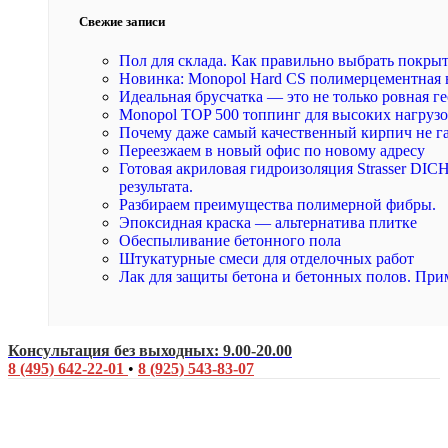
Свежие записи
Пол для склада. Как правильно выбрать покры
Новинка: Monopol Hard CS полимерцементная 
Идеальная брусчатка — это не только ровная ге
Monopol TOP 500 топпинг для высоких нагруз
Почему даже самый качественный кирпич не г
Переезжаем в новый офис по новому адресу
Готовая акриловая гидроизоляция Strasser DI
результата.
Разбираем преимущества полимерной фибры.
Эпоксидная краска — альтернатива плитке
Обеспыливание бетонного пола
Штукатурные смеси для отделочных работ
Лак для защиты бетона и бетонных полов. При
Консультация без выходных: 9.00-20.00
8 (495) 642-22-01
•
8 (925) 543-83-07