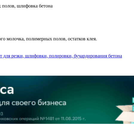
 полов, шлифовка бетона
го молочка, полимерных полов, остатков клея.
 для резки, шлифовки, полировки, бучардирования бетона