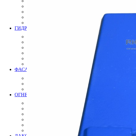
Инструмент для бетонных полов
Инструмент для полимерных полов
Машины затирочные и расходники
Машины шлифовальные
Тележки для топпинга
ГИДРОИЗОЛЯЦИЯ
Полиуретановая мастика гидроизоляция
Битумно полимерная гидроизоляция
Цементная гидроизоляция
Акриловая гидроизоляция
ПВХ мембрана
Готовые решения
ФАСАДНЫЕ СИСТЕМЫ УТЕПЛЕНИЯ
Термопанели (Фасадные панели)
СФТК Квик-микс Лобатерм (Мокрый фасад)
Навесные системы утепления фасада
ОГНЕЗАЩИТНЫЕ СОСТАВЫ ПОКРЫТИЯ
Огнезащита металлических конструкций
Огнезащита железобетонных конструкций
Огнезащита кабеля
Огнезащита композитных материалов
Огнезащита воздуховодов
Огнезащита лстк и оцинкованных профилей
ЛАКОКРАСОЧНЫЕ МАТЕРИАЛЫ