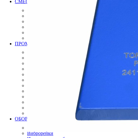
СМЕСИ РАСТВОРЫ ДЛЯ МОЩЕНИЯ БРУСЧАТКИ, К
Клей для брусчатки
Затирка для брусчатки
Клей и затирка для плит натурального камня
Затирка для плит натурального камня
Дренажный раствор для брусчатки
Вяжущие для камня
ПРОМЫШЛЕННЫЕ ПОЛЫ
Эпоксидные полы
Полиуретановые полы
Полиуретан цементные полы
Цементные полы
Полимерцементые полы
Топпинговые полы
Бетонно мозаичная плитка
Антистатические полы, плитка
Модульные ПВХ покрытия плитки
Искробезопасные полы, плитки
Краски
Готовые решения
ОБОРУДОВАНИЕ ИНСТРУМЕНТЫ ДЛЯ ПРОМЫШЛ
Алмазный инструмент
Виброрейки