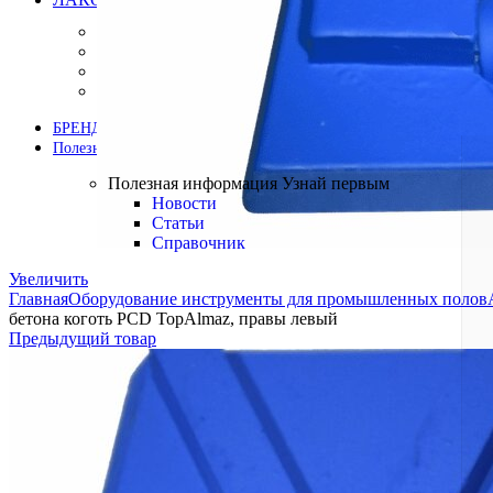
Краски
Лаки
Пропитки
Грунтовки
БРЕНДЫ
Полезная информация
Полезная информация
Узнай первым
Новости
Статьи
Справочник
Увеличить
Главная
Оборудование инструменты для промышленных полов
бетона коготь PCD TopAlmaz, правы левый
Предыдущий товар