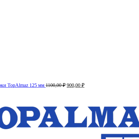
арки TopAlmaz 125 мм
1100,00
₽
900,00
₽