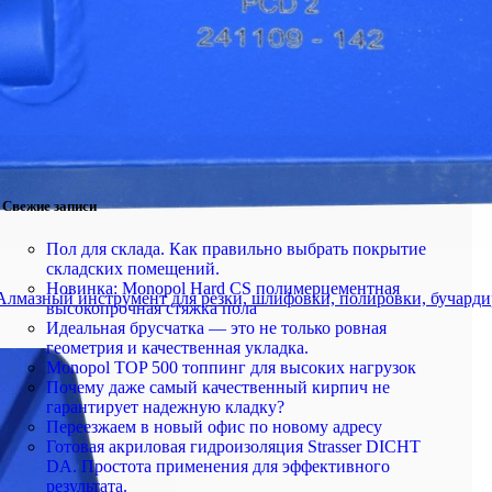
Свежие записи
Пол для склада. Как правильно выбрать покрытие
складских помещений.
Новинка: Monopol Hard CS полимерцементная
Алмазный инструмент для резки, шлифовки, полировки, бучарди
высокопрочная стяжка пола
Идеальная брусчатка — это не только ровная
геометрия и качественная укладка.
Monopol TOP 500 топпинг для высоких нагрузок
Почему даже самый качественный кирпич не
гарантирует надежную кладку?
Переезжаем в новый офис по новому адресу
Готовая акриловая гидроизоляция Strasser DICHT
DA. Простота применения для эффективного
результата.