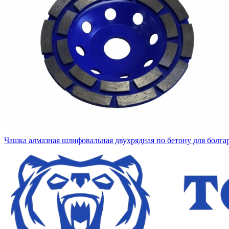
Чашка алмазная шлифовальная двухрядная по бетону для болг