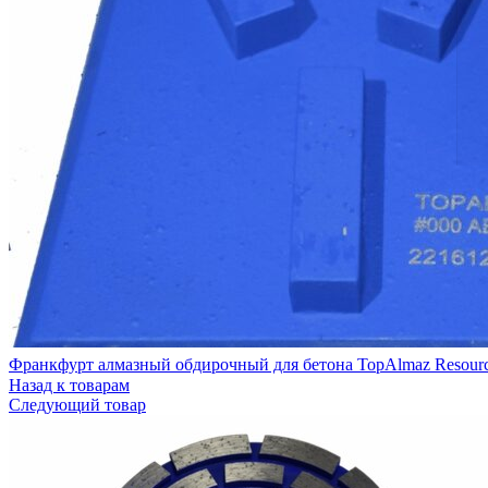
Консультация без выходных: 9.00-20.00
8 (495) 642-22-01
•
8 (925) 543-83-07
Франкфурт алмазный обдирочный для бетона TopAlmaz Resour
Назад к товарам
Следующий товар