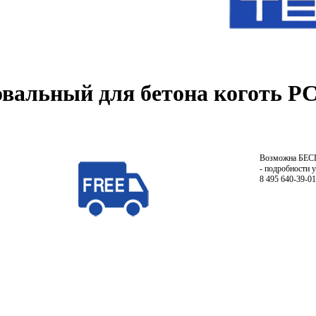
вальный для бетона коготь P
Возможна БЕ
- подробности 
8 495 640-39-01