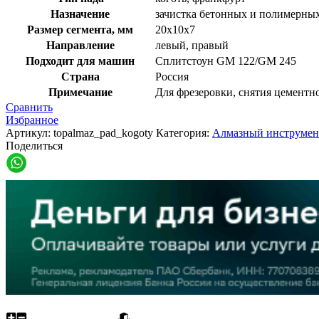
Назначение
зачистка бетонных и полимерных
Размер сегмента, мм
20х10х7
Направление
левый, правый
Подходит для машин
Сплитстоун GM 122/GM 245
Страна
Россия
Примечание
Для фрезеровки, снятия цементно
Сравнить
Избранное
Артикул:
topalmaz_pad_kogoty
Категория:
Алмазный инструмент
Поделиться