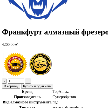
Франкфурт алмазный фрезеро
4200,00
₽
В корзину
Купить в один клик
Бренд
TopAlmaz
Производитель
Суперобразив
Вид алмазного инструмента
пад
Тип пада
коготь, франкфурт