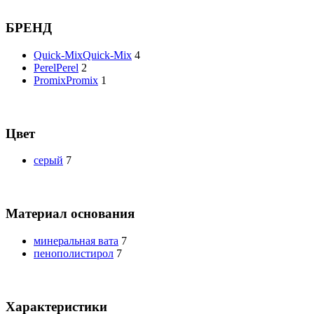
БРЕНД
Quick-Mix
Quick-Mix
4
Perel
Perel
2
Promix
Promix
1
Цвет
серый
7
Материал основания
минеральная вата
7
пенополистирол
7
Характеристики