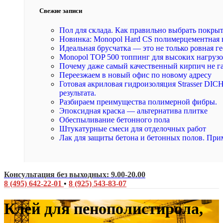
Свежие записи
Пол для склада. Как правильно выбрать покры
Новинка: Monopol Hard CS полимерцементная 
Идеальная брусчатка — это не только ровная ге
Monopol TOP 500 топпинг для высоких нагруз
Почему даже самый качественный кирпич не г
Переезжаем в новый офис по новому адресу
Готовая акриловая гидроизоляция Strasser DI
результата.
Разбираем преимущества полимерной фибры.
Эпоксидная краска — альтернатива плитке
Обеспыливание бетонного пола
Штукатурные смеси для отделочных работ
Лак для защиты бетона и бетонных полов. При
Консультация без выходных: 9.00-20.00
8 (495) 642-22-01
•
8 (925) 543-83-07
Клей для пенополистирола,