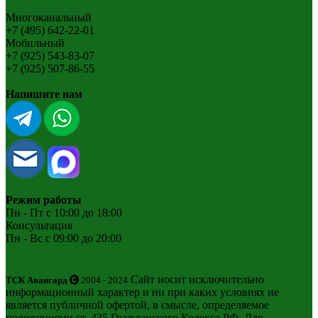
Многоканальный
+7 (495) 642-22-01
Мобильный
+7 (925) 543-83-07
+7 (925) 507-86-55
Напишите нам
Режим работы
Пн - Пт с 10:00 до 18:00
Консультация
Пн - Вс с 09:00 до 20:00
Сайт носит исключительно
ТСК Авангард
2004 - 2024
информационный характер и ни при каких условиях не
является публичной офертой, в смысле, определяемое
положениями ст. 435 Гражданского Кодекса РФ. Для