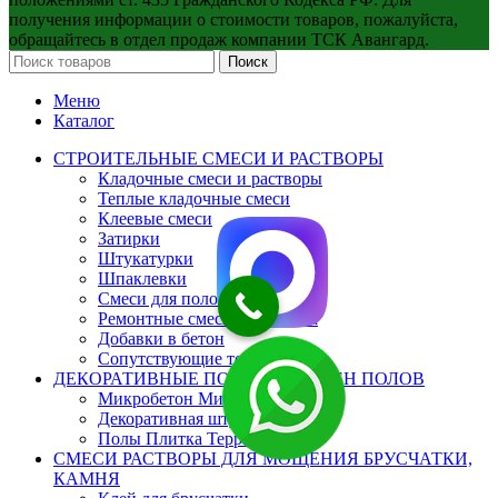
получения информации о стоимости товаров, пожалуйста,
обращайтесь в отдел продаж компании ТСК Авангард.
Поиск
Меню
Каталог
СТРОИТЕЛЬНЫЕ СМЕСИ И РАСТВОРЫ
Кладочные смеси и растворы
Теплые кладочные смеси
Клеевые смеси
Затирки
Штукатурки
Шпаклевки
Смеси для полов
Ремонтные смеси для бетона
Добавки в бетон
Сопутствующие товары
ДЕКОРАТИВНЫЕ ПОКРЫТИЯ СТЕН ПОЛОВ
Микробетон Микроцемент
Декоративная штукатурка
Полы Плитка Терраццо
СМЕСИ РАСТВОРЫ ДЛЯ МОЩЕНИЯ БРУСЧАТКИ,
КАМНЯ