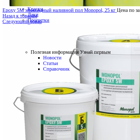
Краски
Epoxy 5M эпоксидный наливной пол Monopol, 25 кг
Цена по з
Лаки
Назад к товарам
Пропитки
Следующий товар
Грунтовки
БРЕНДЫ
Полезная информация
Полезная информация
Узнай первым
Новости
Статьи
Справочник