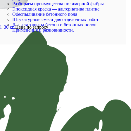
Разбираем преимущества полимерной фибры.
Эпоксидная краска — альтернатива плитке
Обеспыливание бетонного пола
Штукатурные смеси для отделочных работ
Лак для защиты бетона и бетонных полов.
, 30 кг
Цена по запросу
Применения и разновидности.