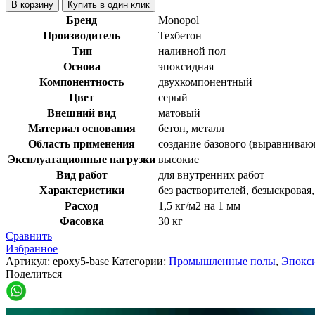
В корзину
Купить в один клик
Бренд
Monopol
Производитель
Техбетон
Тип
наливной пол
Основа
эпоксидная
Компонентность
двухкомпонентный
Цвет
серый
Внешний вид
матовый
Материал основания
бетон, металл
Область применения
создание базового (выравниваю
Эксплуатационные нагрузки
высокие
Вид работ
для внутренних работ
Характеристики
без растворителей, безыскровая
Расход
1,5 кг/м2 на 1 мм
Фасовка
30 кг
Сравнить
Избранное
Артикул:
epoxy5-base
Категории:
Промышленные полы
,
Эпокс
Поделиться