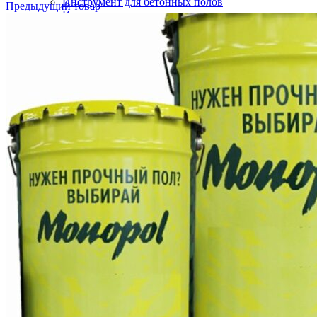
Инструмент для бетонных полов
Предыдущий товар
Инструмент для полимерных полов
Машины затирочные и расходники
Машины шлифовальные
Тележки для топпинга
ГИДРОИЗОЛЯЦИЯ
Полиуретановая мастика гидроизоляция
Битумно полимерная гидроизоляция
Цементная гидроизоляция
Акриловая гидроизоляция
ПВХ мембрана
Готовые решения
ФАСАДНЫЕ СИСТЕМЫ УТЕПЛЕНИЯ
Термопанели (Фасадные панели)
СФТК Квик-микс Лобатерм (Мокрый фасад)
Навесные системы утепления фасада
ОГНЕЗАЩИТНЫЕ СОСТАВЫ ПОКРЫТИЯ
Огнезащита металлических конструкций
Огнезащита железобетонных конструкций
Огнезащита кабеля
Огнезащита композитных материалов
Огнезащита воздуховодов
Огнезащита лстк и оцинкованных профилей
ЛАКОКРАСОЧНЫЕ МАТЕРИАЛЫ