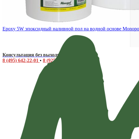
Epoxy 5W эпоксидный наливной пол на водной основе Monopol
Консультация без выходных: 9.00-20.00
8 (495) 642-22-01
•
8 (925) 543-83-07