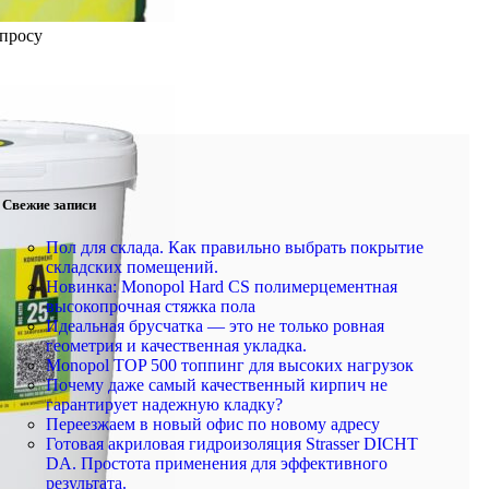
апросу
Свежие записи
Пол для склада. Как правильно выбрать покрытие
складских помещений.
Новинка: Monopol Hard CS полимерцементная
высокопрочная стяжка пола
Идеальная брусчатка — это не только ровная
геометрия и качественная укладка.
Monopol TOP 500 топпинг для высоких нагрузок
Почему даже самый качественный кирпич не
гарантирует надежную кладку?
Переезжаем в новый офис по новому адресу
Готовая акриловая гидроизоляция Strasser DICHT
DA. Простота применения для эффективного
результата.