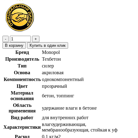
В корзину
Купить в один клик
Бренд
Monopol
Производитель
Техбетон
Тип
силер
Основа
акриловая
Компонентность
однокомпонентный
Цвет
прозрачный
Материал
бетон, топпинг
основания
Область
удержание влаги в бетоне
применения
Вид работ
для внутренних работ
влагоудерживающая,
Характеристики
мембранообразующая, стойкая к уф
Расход
0,1 кг/м2