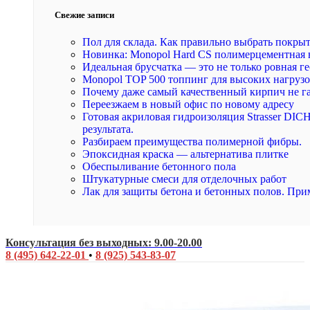
Свежие записи
Пол для склада. Как правильно выбрать покры
Новинка: Monopol Hard CS полимерцементная 
Идеальная брусчатка — это не только ровная ге
Monopol TOP 500 топпинг для высоких нагруз
Почему даже самый качественный кирпич не г
Переезжаем в новый офис по новому адресу
Готовая акриловая гидроизоляция Strasser DI
результата.
Разбираем преимущества полимерной фибры.
Эпоксидная краска — альтернатива плитке
Обеспыливание бетонного пола
Штукатурные смеси для отделочных работ
Лак для защиты бетона и бетонных полов. При
Консультация без выходных: 9.00-20.00
8 (495) 642-22-01
•
8 (925) 543-83-07