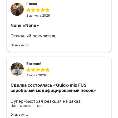
Елена
2 августа 2026
None
«None»
Отличный покупатель
Отзыв Avito
Евгений
4 июля 2026
Сделка состоялась
«Quick-mix FUS
серобелый модифицированный песок»
Супер-быстрая реакция на заказ!
Читать полностью
Оперативно отправили курьера с мешками!
Спасибо огромное все прошло отлично.
Отзыв Avito
Рекомендую.