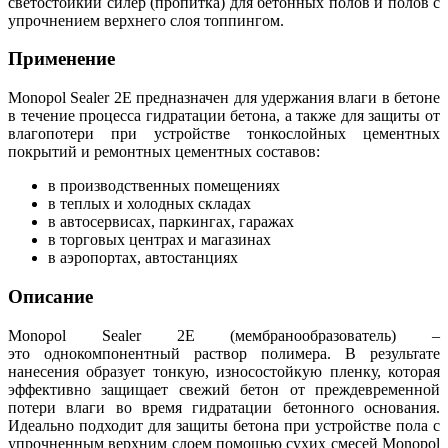
светостойкий силер (пропитка) для бетонных полов и полов с
упрочнением верхнего слоя топпингом.
Применение
Monopol Sealer 2Е предназначен для удержания влаги в бетоне
в течение процесса гидратации бетона, а также для защиты от
влагопотери при устройстве тонкослойных цементных
покрытий и ремонтных цементных составов:
в производственных помещениях
в теплых и холодных складах
в автосервисах, паркингах, гаражах
в торговых центрах и магазинах
в аэропортах, автостанциях
Описание
Monopol Sealer 2Е (мембранообразователь) –
это однокомпонентный раствор полимера. В результате
нанесения образует тонкую, износостойкую пленку, которая
эффективно защищает свежий бетон от преждевременной
потери влаги во время гидратации бетонного основания.
Идеально подходит для защиты бетона при устройстве пола с
упрочненным верхним слоем помощью сухих смесей Monopol