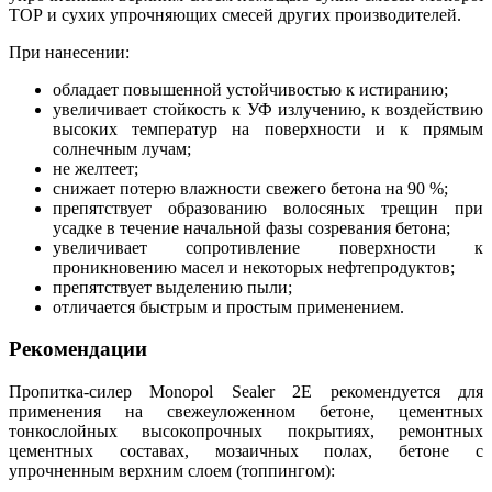
TOP и сухих упрочняющих смесей других производителей.
При нанесении:
обладает повышенной устойчивостью к истиранию;
увеличивает cтойкость к УФ излучению, к воздействию
высоких температур на поверхности и к прямым
солнечным лучам;
не желтеет;
снижает потерю влажности свежего бетона на 90 %;
препятствует образованию волосяных трещин при
усадке в течение начальной фазы созревания бетона;
увеличивает сопротивление поверхности к
проникновению масел и некоторых нефтепродуктов;
препятствует выделению пыли;
отличается быстрым и простым применением.
Рекомендации
Пропитка-силер Monopol Sealer 2Е рекомендуется для
применения на свежеуложенном бетоне, цементных
тонкослойных высокопрочных покрытиях, ремонтных
цементных составах, мозаичных полах, бетоне с
упрочненным верхним слоем (топпингом):