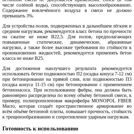
числе солёной воды), способствующих высолообразованию.
Содержание вовлечённого воздуха в смеси не должно
превышать 3%.
Для устройства полов, подверженных в дальнейшем лёгким и
средним нагрузкам, рекомендуется класс бетона по прочности
на сжатие не ниже B22,5. Для полов, предполагающих
повышенные статические, динамические, абразивные
нагрузки, а также более высокие требования по стойкости к
проникновению жидкостей, рекомендуется применять бетон
класса не ниже B25.
Для достижения наилучшего результата рекомендуется
использовать бетон подвижностью П2 (осадка конуса 7-12 см)
при бетонировании на прямой слив, или подвижностью П3
(осадка конуса 11-15 см) при бетонировании с применением
бетононасоса. При использовании фибры, она должна быть
равномерно распределена по всему объёму бетонной смеси, к
примеру, полипропиленовая макрофибра MONOPOL FIBER
Macro, которая создаёт пространственное армирование во
всём объёме бетонной плиты, повышает прочность, стойкость
к трещинообразованию и сопротивление ударным нагрузкам.
Готовность к использованию