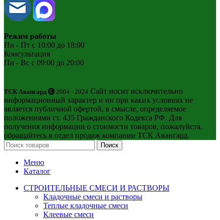
Режим работы
Пн - Пт с 10:00 до 18:00
Консультация
Пн - Вс с 09:00 до 20:00
Сайт носит исключительно
ТСК Авангард
2004 - 2024
информационный характер и ни при каких условиях не
является публичной офертой, в смысле, определяемое
положениями ст. 435 Гражданского Кодекса РФ. Для
получения информации о стоимости товаров, пожалуйста,
обращайтесь в отдел продаж компании ТСК Авангард.
Поиск
Меню
Каталог
СТРОИТЕЛЬНЫЕ СМЕСИ И РАСТВОРЫ
Кладочные смеси и растворы
Теплые кладочные смеси
Клеевые смеси