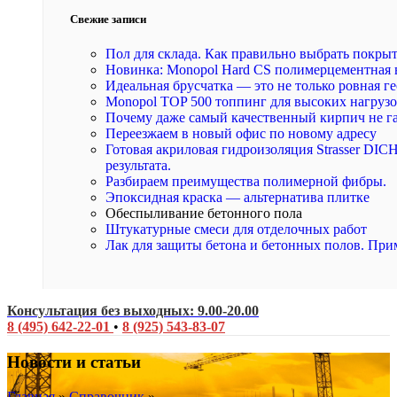
Свежие записи
Пол для склада. Как правильно выбрать покры
Новинка: Monopol Hard CS полимерцементная 
Идеальная брусчатка — это не только ровная ге
Monopol TOP 500 топпинг для высоких нагруз
Почему даже самый качественный кирпич не г
Переезжаем в новый офис по новому адресу
Готовая акриловая гидроизоляция Strasser DI
результата.
Разбираем преимущества полимерной фибры.
Эпоксидная краска — альтернатива плитке
Обеспыливание бетонного пола
Штукатурные смеси для отделочных работ
Лак для защиты бетона и бетонных полов. При
Консультация без выходных: 9.00-20.00
8 (495) 642-22-01
•
8 (925) 543-83-07
Новости и статьи
Главная
»
Справочник
»