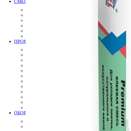
СМЕСИ РАСТВОРЫ ДЛЯ МОЩЕНИЯ БРУСЧАТКИ, К
Клей для брусчатки
Затирка для брусчатки
Клей и затирка для плит натурального камня
Затирка для плит натурального камня
Дренажный раствор для брусчатки
Вяжущие для камня
ПРОМЫШЛЕННЫЕ ПОЛЫ
Эпоксидные полы
Полиуретановые полы
Полиуретан цементные полы
Цементные полы
Полимерцементые полы
Топпинговые полы
Бетонно мозаичная плитка
Антистатические полы, плитка
Модульные ПВХ покрытия плитки
Искробезопасные полы, плитки
Краски
Готовые решения
ОБОРУДОВАНИЕ ИНСТРУМЕНТЫ ДЛЯ ПРОМЫШЛ
Алмазный инструмент
Виброрейки