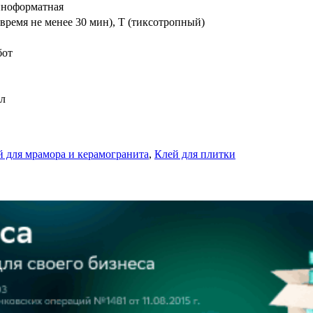
упноформатная
 время не менее 30 мин), Т (тиксотропный)
бот
ол
й для мрамора и керамогранита
,
Клей для плитки