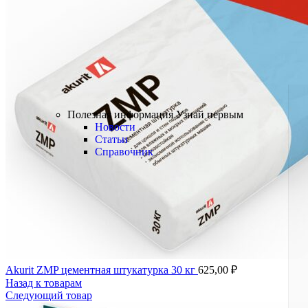
Краски
Лаки
Пропитки
Грунтовки
БРЕНДЫ
Полезная информация
Полезная информация
Узнай первым
Новости
Статьи
Справочник
Akurit ZMP цементная штукатурка 30 кг
625,00
₽
Назад к товарам
Следующий товар