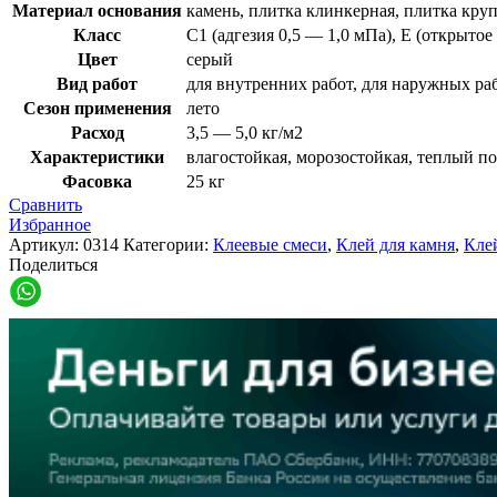
Материал основания
камень, плитка клинкерная, плитка кр
Класс
C1 (адгезия 0,5 — 1,0 мПа), E (открытое
Цвет
серый
Вид работ
для внутренних работ, для наружных ра
Сезон применения
лето
Расход
3,5 — 5,0 кг/м2
Характеристики
влагостойкая, морозостойкая, теплый п
Фасовка
25 кг
Сравнить
Избранное
Артикул:
0314
Категории:
Клеевые смеси
,
Клей для камня
,
Кле
Поделиться