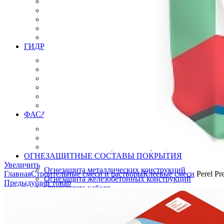
Инструмент для бетонных полов
Инструмент для полимерных полов
Машины затирочные и расходники
Машины шлифовальные
Тележки для топпинга
ГИДРОИЗОЛЯЦИЯ
Полиуретановая мастика гидроизоляция
Битумно полимерная гидроизоляция
Цементная гидроизоляция
Акриловая гидроизоляция
ПВХ мембрана
Готовые решения
ФАСАДНЫЕ СИСТЕМЫ УТЕПЛЕНИЯ
Термопанели (Фасадные панели)
СФТК Квик-микс Лобатерм (Мокрый фасад)
Навесные системы утепления фасада
ОГНЕЗАЩИТНЫЕ СОСТАВЫ ПОКРЫТИЯ
Увеличить
Огнезащита металлических конструкций
Главная
Строительные смеси и растворы
Клеевые смеси
Perel P
Огнезащита железобетонных конструкций
Предыдущий товар
Огнезащита кабеля
Огнезащита композитных материалов
Огнезащита воздуховодов
Огнезащита лстк и оцинкованных профилей
ЛАКОКРАСОЧНЫЕ МАТЕРИАЛЫ