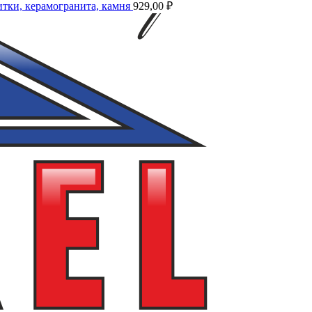
литки, керамогранита, камня
929,00
₽