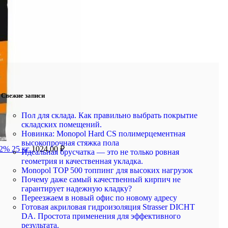
Свежие записи
Пол для склада. Как правильно выбрать покрытие
складских помещений.
Новинка: Monopol Hard CS полимерцементная
высокопрочная стяжка пола
12% 25 кг
1024,00
₽
Идеальная брусчатка — это не только ровная
геометрия и качественная укладка.
Monopol TOP 500 топпинг для высоких нагрузок
Почему даже самый качественный кирпич не
гарантирует надежную кладку?
Переезжаем в новый офис по новому адресу
Готовая акриловая гидроизоляция Strasser DICHT
DA. Простота применения для эффективного
результата.