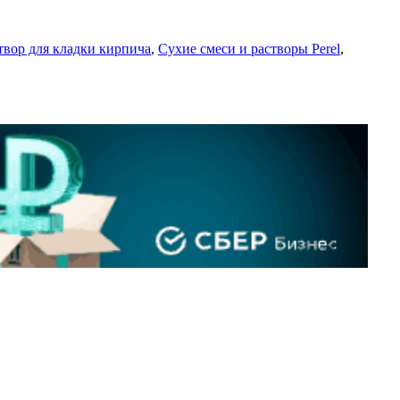
твор для кладки кирпича
,
Сухие смеси и растворы Perel
,