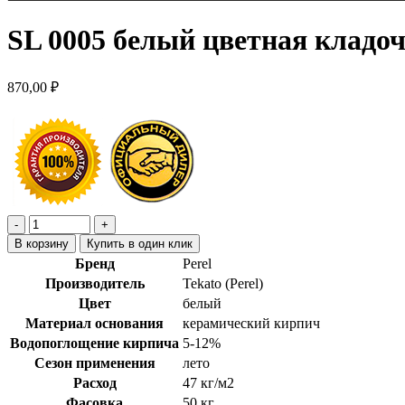
SL 0005 белый цветная кладоч
870,00
₽
В корзину
Купить в один клик
Бренд
Perel
Производитель
Tekato (Perel)
Цвет
белый
Материал основания
керамический кирпич
Водопоглощение кирпича
5-12%
Сезон применения
лето
Расход
47 кг/м2
Фасовка
50 кг