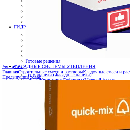
Инструмент для бетонных полов
Инструмент для полимерных полов
Машины затирочные и расходники
Машины шлифовальные
Тележки для топпинга
ГИДРОИЗОЛЯЦИЯ
Полиуретановая мастика гидроизоляция
Битумно полимерная гидроизоляция
Цементная гидроизоляция
Акриловая гидроизоляция
ПВХ мембрана
Готовые решения
ФАСАДНЫЕ СИСТЕМЫ УТЕПЛЕНИЯ
Увеличить
Главная
Строительные смеси и растворы
Кладочные смеси и ра
Термопанели (Фасадные панели)
Предыдущий товар
СФТК Квик-микс Лобатерм (Мокрый фасад)
Навесные системы утепления фасада
ОГНЕЗАЩИТНЫЕ СОСТАВЫ ПОКРЫТИЯ
Огнезащита металлических конструкций
Огнезащита железобетонных конструкций
Огнезащита кабеля
Огнезащита композитных материалов
Огнезащита воздуховодов
Огнезащита лстк и оцинкованных профилей
ЛАКОКРАСОЧНЫЕ МАТЕРИАЛЫ