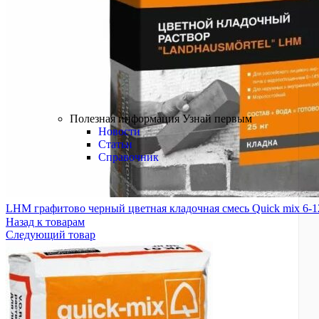
Краски
Лаки
Пропитки
Грунтовки
БРЕНДЫ
Полезная информация
Полезная информация
Узнай первым
Новости
Статьи
Справочник
LHM графитово черный цветная кладочная смесь Quick mix 6-
Назад к товарам
Следующий товар