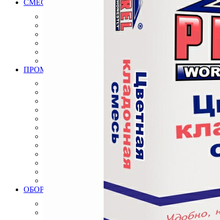
СМЕСИ РАСТВОРЫ ДЛЯ МОЩЕНИЯ БРУСЧАТКИ, К
Клей для брусчатки
Затирка для брусчатки
Клей и затирка для плит натурального камня
Затирка для плит натурального камня
Дренажный раствор для брусчатки
Вяжущие для камня
ПРОМЫШЛЕННЫЕ ПОЛЫ
Эпоксидные полы
Полиуретановые полы
Полиуретан цементные полы
Цементные полы
Полимерцементые полы
Топпинговые полы
Бетонно мозаичная плитка
Антистатические полы, плитка
Модульные ПВХ покрытия плитки
Искробезопасные полы, плитки
Краски
Готовые решения
ОБОРУДОВАНИЕ ИНСТРУМЕНТЫ ДЛЯ ПРОМЫШЛ
Алмазный инструмент
Виброрейки