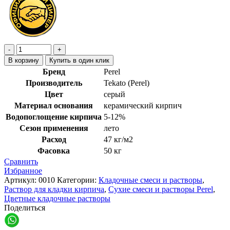
В корзину
Купить в один клик
Бренд
Perel
Производитель
Tekato (Perel)
Цвет
серый
Материал основания
керамический кирпич
Водопоглощение кирпича
5-12%
Сезон применения
лето
Расход
47 кг/м2
Фасовка
50 кг
Сравнить
Избранное
Артикул:
0010
Категории:
Кладочные смеси и растворы
,
Раствор для кладки кирпича
,
Сухие смеси и растворы Perel
,
Цветные кладочные растворы
Поделиться